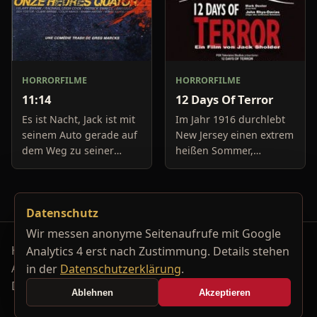
HORRORFILME
HORRORFILME
11:14
12 Days Of Terror
Es ist Nacht, Jack ist mit
Im Jahr 1916 durchlebt
seinem Auto gerade auf
New Jersey einen extrem
dem Weg zu seiner
heißen Sommer,
Freundin, um diese
während in Europa der
abzuholen. Die Uhr im
Krieg tobt. Die
Auto springt auf 11:14h,
Bewohner eines kleinen
Datenschutz
genau in dem Moment
Küstenortes leiden sehr
fäll
unter der
Wir messen anonyme Seitenaufrufe mit Google
Horrorfilm-Reviews, Serienkiller-Profile und Genre-
Analytics 4 erst nach Zustimmung. Details stehen
Archiv.
in der
Datenschutzerklärung
.
Datenschutzerklärung
Kontakt
Ablehnen
Akzeptieren
Cookie-Einstellungen