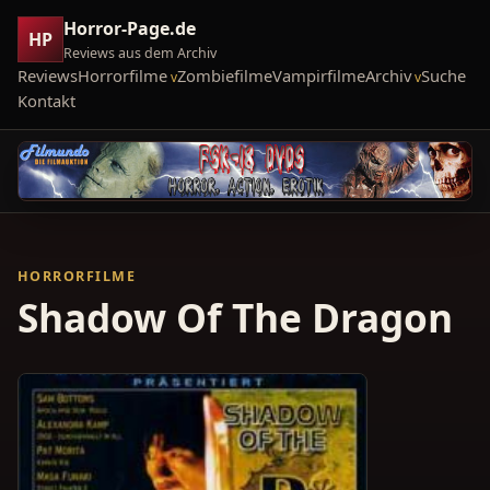
Horror-Page.de
HP
Reviews aus dem Archiv
Reviews
Horrorfilme
Zombiefilme
Vampirfilme
Archiv
Suche
Kontakt
HORRORFILME
Shadow Of The Dragon