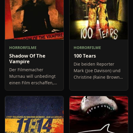
HORRORFILME
HORRORFILME
Shadow Of The
100 Tears
Vampire
Die beiden Reporter
Der Filmemacher
Mark (Joe Davison) und
Murnau will unbedingt
Christine (Raine Brown)
einen Film erschaffen,
haben keine Lust mehr
der die Realität
auf belanglose
detailgetreu abbildet.
Boulevard-Meldungen
Besonders von Bram
und befassen sich
Stokers Dracula war er
neuerdings mit Se
stets begeister