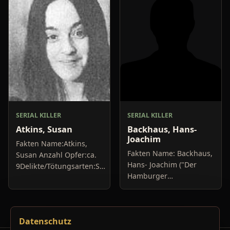
Jahre Haft,...
seinen Patienten
muskelrelaxende...
SERIAL KILLER
SERIAL KILLER
Atkins, Susan
Backhaus, Hans-
Joachim
Fakten Name:Atkins,
Fakten Name: Backhaus,
Susan Anzahl Opfer:ca.
Hans- Joachim ("Der
9Delikte/Tötungsarten:Sie
Hamburger
war ein Mitglied der
Maskenmann",
Manson Familie;
"Balkonmonster")
Erschiessen, erstechen
Anzahl Opfer:
Festnahme:1971...
Datenschutz
nachgewiesen: 9