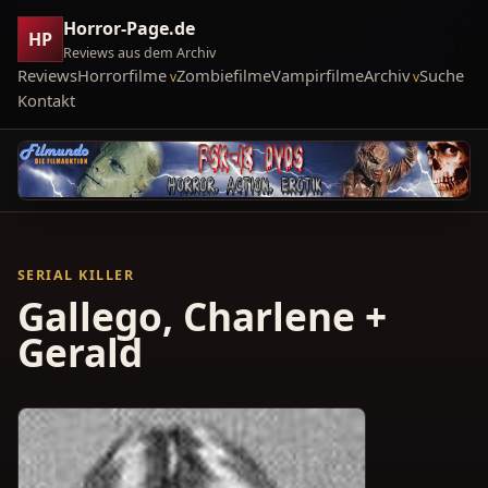
Horror-Page.de
HP
Reviews aus dem Archiv
Reviews
Horrorfilme
Zombiefilme
Vampirfilme
Archiv
Suche
Kontakt
SERIAL KILLER
Gallego, Charlene +
Gerald