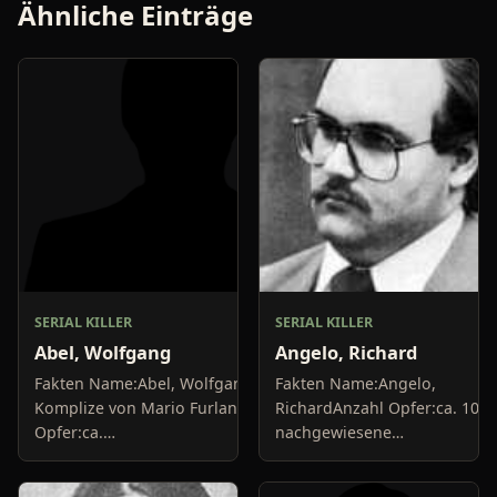
Ähnliche Einträge
SERIAL KILLER
SERIAL KILLER
Abel, Wolfgang
Angelo, Richard
Fakten Name:Abel, Wolfgang;
Fakten Name:Angelo,
Komplize von Mario FurlanAnzahl
RichardAnzahl Opfer:ca. 10
Opfer:ca.
nachgewiesene
10+Delikte/Tötungsarten:Mord,
MordeDelikte/Tötungsarten:E
BrandstiftungFestnahme:1984Urteil:30
war Krankenpfleger, der