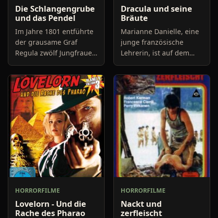
Die Schlangengrube
Dracula und seine
und das Pendel
Bräute
Im Jahre 1801 entführte
Marianne Danielle, eine
der grausame Graf
junge französische
Regula zwölf Jungfrauen
Lehrerin, ist auf dem
auf seine „Blutburg“ im
Weg in ein
Sandertal und folterte
Mädcheninternat, wo sie
sie dort in einem
eine neue Anstellung
geheimnisvollen Ritual
bekommen hat. Nach
der langen Reise
HORRORFILME
HORRORFILME
Lovelorn - Und die
Nackt und
Rache des Pharao
zerfleischt