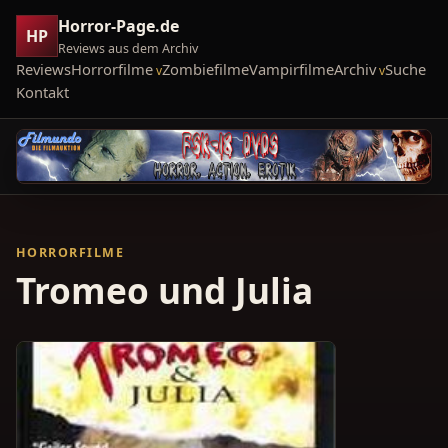
Horror-Page.de
HP
Reviews aus dem Archiv
Reviews
Horrorfilme
Zombiefilme
Vampirfilme
Archiv
Suche
Kontakt
HORRORFILME
Tromeo und Julia