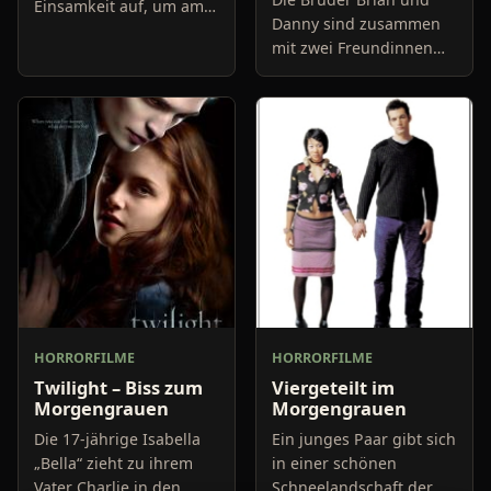
Einsamkeit auf, um am
Danny sind zusammen
Bergesfuß, in einem
mit zwei Freundinnen
dicht bewaldeten Gebiet,
auf dem Weg zum Golf
zu campen. Bereits auf
von Mexiko. Dort haben
dem Weg zum Zielpunkt
sie in ihrer Kindheit mal
mach
einen Urlaub verbracht
und
HORRORFILME
HORRORFILME
Twilight – Biss zum
Viergeteilt im
Morgengrauen
Morgengrauen
Die 17-jährige Isabella
Ein junges Paar gibt sich
„Bella“ zieht zu ihrem
in einer schönen
Vater Charlie in den
Schneelandschaft der