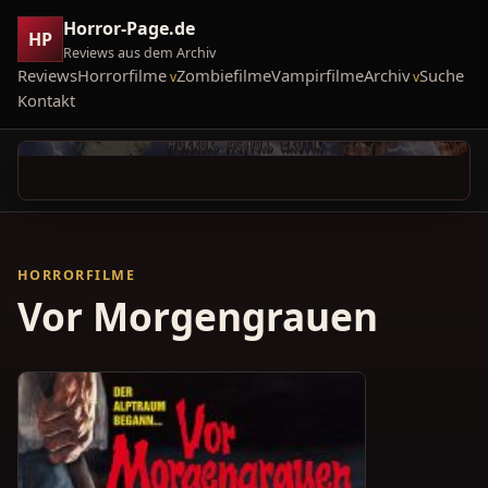
Horror-Page.de
HP
Reviews aus dem Archiv
Reviews
Horrorfilme
Zombiefilme
Vampirfilme
Archiv
Suche
Kontakt
HORRORFILME
Vor Morgengrauen