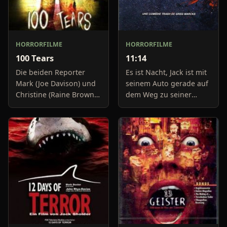
HORRORFILME
HORRORFILME
100 Tears
11:14
Die beiden Reporter
Es ist Nacht, Jack ist mit
Mark (Joe Davison) und
seinem Auto gerade auf
Christine (Raine Brown)
dem Weg zu seiner
haben keine Lust mehr
Freundin, um diese
auf belanglose
abzuholen. Die Uhr im
Boulevard-Meldungen
Auto springt auf 11:14h,
und befassen sich
genau in dem Moment
neuerdings mit Se
fäll