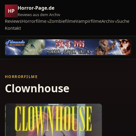
Horror-Page.de
HP
Reviews aus dem Archiv
Reviews
Horrorfilme
Zombiefilme
Vampirfilme
Archiv
Suche
Kontakt
HORRORFILME
Clownhouse