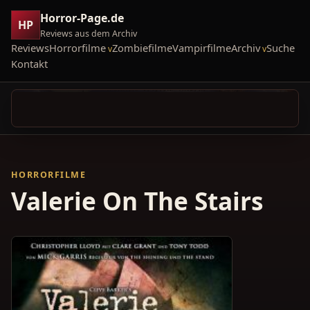
Horror-Page.de
HP
Reviews aus dem Archiv
Reviews
Horrorfilme
Zombiefilme
Vampirfilme
Archiv
Suche
Kontakt
HORRORFILME
Valerie On The Stairs