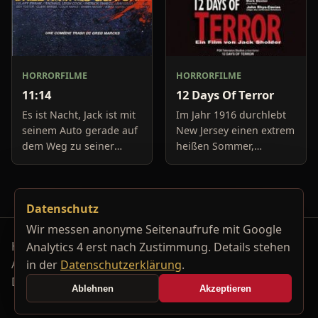
HORRORFILME
HORRORFILME
11:14
12 Days Of Terror
Es ist Nacht, Jack ist mit
Im Jahr 1916 durchlebt
seinem Auto gerade auf
New Jersey einen extrem
dem Weg zu seiner
heißen Sommer,
Freundin, um diese
während in Europa der
abzuholen. Die Uhr im
Krieg tobt. Die
Auto springt auf 11:14h,
Bewohner eines kleinen
Datenschutz
genau in dem Moment
Küstenortes leiden sehr
fäll
unter der
Wir messen anonyme Seitenaufrufe mit Google
Horrorfilm-Reviews, Serienkiller-Profile und Genre-
Analytics 4 erst nach Zustimmung. Details stehen
Archiv.
in der
Datenschutzerklärung
.
Datenschutzerklärung
Kontakt
Ablehnen
Akzeptieren
Cookie-Einstellungen