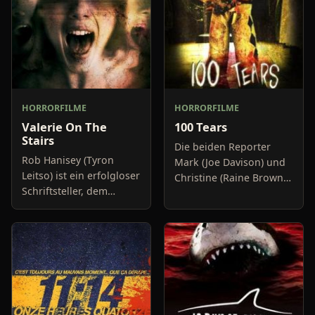
HORRORFILME
HORRORFILME
Valerie On The
100 Tears
Stairs
Die beiden Reporter
Rob Hanisey (Tyron
Mark (Joe Davison) und
Leitso) ist ein erfolgloser
Christine (Raine Brown)
Schriftsteller, dem
haben keine Lust mehr
langsam das Geld für
auf belanglose
Rechnungen und Miete
Boulevard-Meldungen
ausgeht. Seine letzte
und befassen sich
Hoffnung sieht er in
neuerdings mit Se
dem Hi