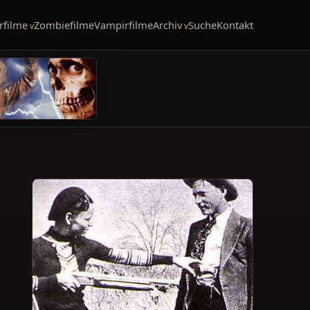
rfilme
Zombiefilme
Vampirfilme
Archiv
Suche
Kontakt