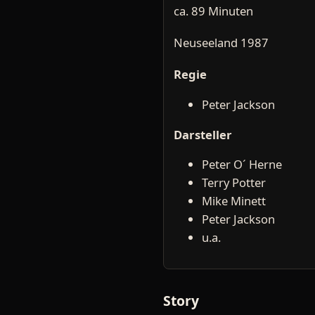
ca. 89 Minuten
Neuseeland 1987
Regie
Peter Jackson
Darsteller
Peter O´ Herne
Terry Potter
Mike Minett
Peter Jackson
u.a.
Story