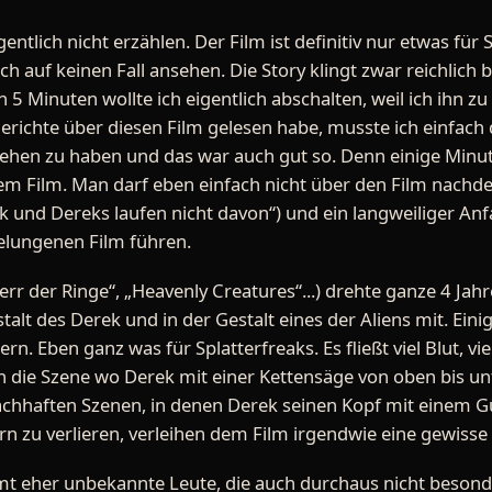
ntlich nicht erzählen. Der Film ist definitiv nur etwas für S
ich auf keinen Fall ansehen. Die Story klingt zwar reichlich
5 Minuten wollte ich eigentlich abschalten, weil ich ihn z
 Berichte über diesen Film gelesen habe, musste ich einfach
hen zu haben und das war auch gut so. Denn einige Minute
m Film. Man darf eben einfach nicht über den Film nachd
rek und Dereks laufen nicht davon“) und ein langweiliger A
lungenen Film führen.
err der Ringe“, „Heavenly Creatures“...) drehte ganze 4 Ja
stalt des Derek und in der Gestalt eines der Aliens mit. Eini
n. Eben ganz was für Splatterfreaks. Es fließt viel Blut, vie
 die Szene wo Derek mit einer Kettensäge von oben bis unt
lachhaften Szenen, in denen Derek seinen Kopf mit einem G
 zu verlieren, verleihen dem Film irgendwie eine gewisse 
amt eher unbekannte Leute, die auch durchaus nicht besonde