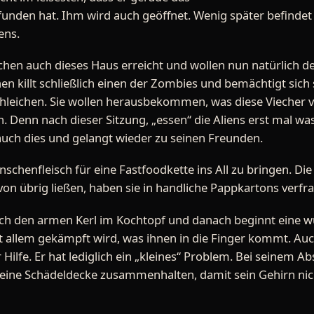
funden hat. Ihm wird auch geöffnet. Wenig später befindet 
ens.
hen auch dieses Haus erreicht und wollen nun natürlich d
en killt schließlich einen der Zombies und bemächtigt sich s
schleichen. Sie wollen herausbekommen, was diese Viecher v
 Denn nach dieser Sitzung, „essen“ die Aliens erst mal was
 auch dies und gelangt wieder zu seinen Freunden.
Menschenfleisch für eine Fastfoodkette ins All zu bringen. D
von übrig ließen, haben sie in handliche Pappkartons verfra
lich den armen Kerl im Kochtopf und danach beginnt eine 
t allem gekämpft wird, was ihnen in die Finger kommt. Au
lfe. Er hat lediglich ein „kleines“ Problem. Bei seinem Ab
seine Schädeldecke zusammenhalten, damit sein Gehirn nicht