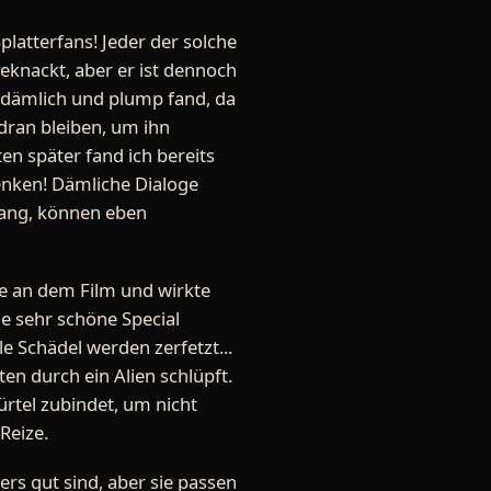
platterfans! Jeder der solche
 beknackt, aber er ist dennoch
u dämlich und plump fand, da
 dran bleiben, um ihn
n später fand ich bereits
enken! Dämliche Dialoge
nfang, können eben
hre an dem Film und wirkte
ge sehr schöne Special
le Schädel werden zerfetzt...
en durch ein Alien schlüpft.
ürtel zubindet, um nicht
Reize.
rs gut sind, aber sie passen