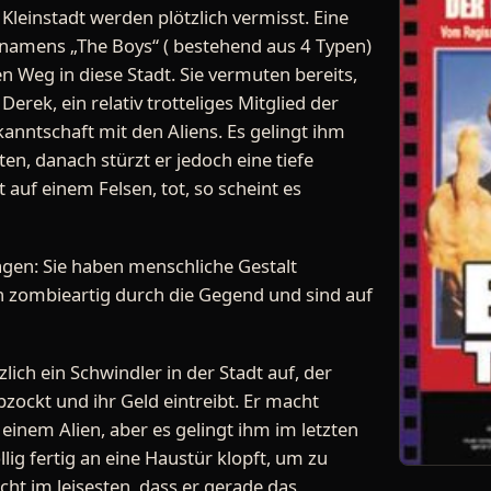
Kleinstadt werden plötzlich vermisst. Eine
 namens „The Boys“ ( bestehend aus 4 Typen)
en Weg in diese Stadt. Sie vermuten bereits,
erek, ein relativ trotteliges Mitglied der
anntschaft mit den Aliens. Es gelingt ihm
ten, danach stürzt er jedoch eine tiefe
 auf einem Felsen, tot, so scheint es
sagen: Sie haben menschliche Gestalt
zombieartig durch die Gegend und sind auf
lich ein Schwindler in der Stadt auf, der
zockt und ihr Geld eintreibt. Er macht
einem Alien, aber es gelingt ihm im letzten
llig fertig an eine Haustür klopft, um zu
icht im leisesten, dass er gerade das