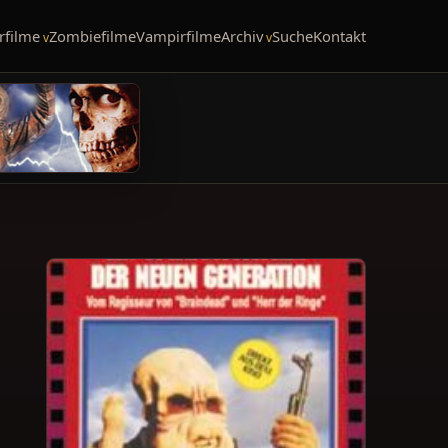
rfilme
Zombiefilme
Vampirfilme
Archiv
Suche
Kontakt