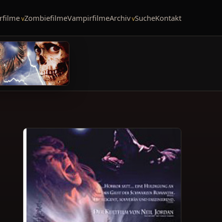
rfilme
Zombiefilme
Vampirfilme
Archiv
Suche
Kontakt