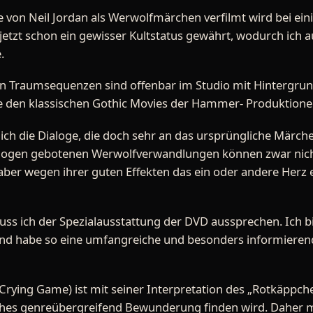
von Neil Jordan als Werwolfmärchen verfilmt wird bei ein
 jetzt schon ein gewisser Kultstatus gewährt, wodurch ich 
.
en Traumsequenzen sind offenbar im Studio mit Hintergru
e den klassischen Gothic Movies der Hammer- Produktion
ich die Dialoge, die doch sehr an das ursprüngliche Märc
alogen gebotenen Werwolfverwandlungen können zwar nich
aber wegen ihrer guten Effekten das ein oder andere Herz 
s ich der Spezialausstattung der DVD aussprechen. Ich bin
nd habe so eine umfangreiche und besonders informieren
e Crying Game) ist mit seiner Interpretation des „Rotkäppc
hes genreübergreifend Bewunderung finden wird. Daher mö