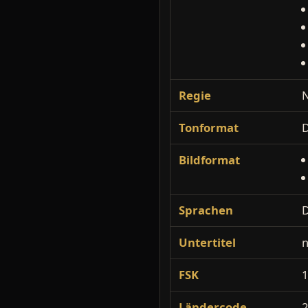
Regie
N
Tonformat
D
Bildformat
Sprachen
D
Untertitel
n
FSK
Ländercode
2