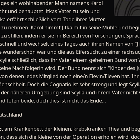
 Tages ein wohlhabender Mann namens Karol
cht und behauptet Jitkas Vater zu sein und
itka erfährt schließlich vom Tode ihrer Mutter
e zu nehmen. Karol nimmt Jitka mit in seine Mühle und be
 zu stillen, indem er sie im Bereich von Forschungen, Sp
hr schnell und wechselt eines Tages auch ihren Namen von "Jit
ie wunderschön war und die aus Eifersucht zu einer rachsü
Scylla schließlich, dass ihr Vater einem geheimen Bund von
seine Nachfolgerin wird. Der Bund nennt sich "Kinder des 
von denen jedes Mitglied noch eine/n Elevin/Eleven hat. Ihr
schheit. Doch die Cognatio ist sehr streng und legt Scylla
 der näheren Umgebung sind Scylla und ihrem Vater nich
nd töten beide, doch dies ist nicht das Ende…
eutschland
tzt am Krankenbett der kleinen, krebskranken Thea und begle
, dass sich die Kleine von der Operation erholen wird, doc