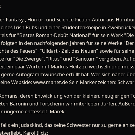
:
er Fantasy-, Horror- und Science-Fiction-Autor aus Homburg/
 eines Irish Pubs und einer Studentenkneipe in Zweibrücken
eis für "Bestes Roman-Debüt National" für sein Werk "Die D
e folgten in den nachfolgenden Jahren für seine Werke "Der
hte des Feuers", "Ulldart - Zeit des Neuen" sowie für sei
te für "Die Zwerge", "Ritus" und "Sanctum" vergeben. Auf
eit ein paar Worte mit Markus Heitz zu wechseln und muss 
 gerne Autogrammwünsche erfüllt hat. Wer sich näher übe
ine Webside: www.mahet.de Sein Markenzeichen: Schwarze K
 Romans, deren Entwicklung von der kleinen, neugierigen T
deten Baronin und Forscherin wir miterleben dürfen. Außerd
ur ungerne entfesselt. Marek:
alls ein Judaskind, das seine Schwester nur zu gerne an sei
verliebt. Karol Illciz: