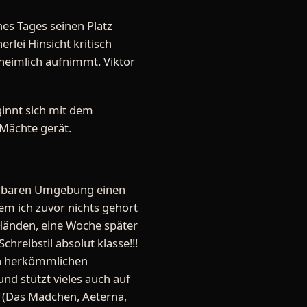
nes Tages seinen Platz
rlei Hinsicht kritisch
heimlich aufnimmt. Viktor
ginnt sich mit dem
Mächte gerät.
elbaren Umgebung einen
em ich zuvor nichts gehört
n Händen, eine Woche später
hreibstil absolut klasse!!!
len herkömmlichen
nd stützt vieles auch auf
le (Das Mädchen, Aeterna,