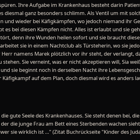
 spüren. Ihre Aufgabe im Krankenhaus besteht darin Patient
t es diesmal ganz besonders schlimm. Als Ventil um mit sol
in und wieder bei Käfigkämpfen, wo jedoch niemand ihr Gesi
bt es bei diesen Kämpfen nicht. Alles ist erlaubt und sie ge
stört, denn ihre Wunden heilen sofort und sie braucht dies
b arbeitet sie in einem Nachtclub als Türsteherin, wo sie je
r Herr namens Marek plötzlich vor ihr steht, der verlangt, 
 stehen. Sie verneint, was er nicht akzeptieren will, Sia we
 und sie beginnt noch in derselben Nacht ihre Lebensgesch
r Käfigkampf auf dem Plan, doch diesmal wird es anders la
t die gute Seele des Krankenhauses. Sie steht denen bei, die
er, der die junge Frau am Bett eines Sterbenden wachen sieht
er sie wirklich ist …" (Zitat Buchrückseite "Kinder des Jud