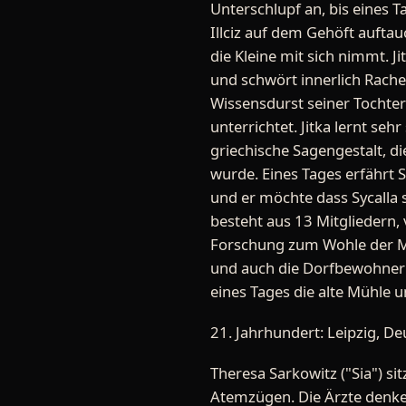
Unterschlupf an, bis eines
Illciz auf dem Gehöft auftau
die Kleine mit sich nimmt. J
und schwört innerlich Rach
Wissensdurst seiner Tochter
unterrichtet. Jitka lernt se
griechische Sagengestalt, d
wurde. Eines Tages erfährt 
und er möchte dass Sycalla 
besteht aus 13 Mitgliedern, 
Forschung zum Wohle der Men
und auch die Dorfbewohner
eines Tages die alte Mühle u
21. Jahrhundert: Leipzig, D
Theresa Sarkowitz ("Sia") si
Atemzügen. Die Ärzte denken