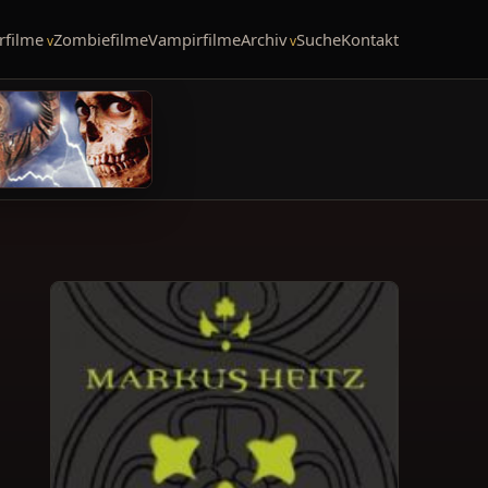
rfilme
Zombiefilme
Vampirfilme
Archiv
Suche
Kontakt