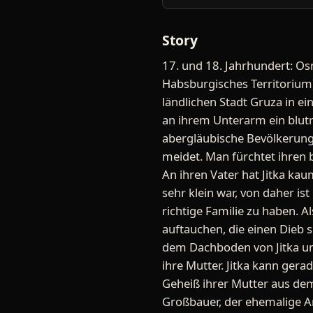
Story
17. und 18. Jahrhundert: Os
Habsburgisches Territorium) 
ländlichen Stadt Gruza in ein
an ihrem Unterarm ein blut
abergläubische Bevölkerung 
meidet. Man fürchtet ihren b
An ihren Vater hat Jitka kau
sehr klein war, von daher is
richtige Familie zu haben. A
auftauchen, die einen Dieb 
dem Dachboden von Jitka un
ihre Mutter. Jitka kann ger
Geheiß ihrer Mutter aus dem 
Großbauer, der ehemalige Arb