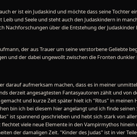
auch er ist ein Judaskind und möchte dass seine Tochter ei
t Leib und Seele und steht auch den Judaskindern in manche
h Nachforschungen über die Entstehung der Judaskinder 
aufmann, der aus Trauer um seine verstorbene Geliebte be
en und der dabei ungewollt zwischen die Fronten dunkler 
ter darauf aufmerksam machen, dass es in meiner unmitt
ands derzeit angesagtesten Fantasyautoren zählt und von d
n gemacht und kurze Zeit später hielt ich "Ritus" in meine
n bin ich bei diesem hier angelangt und ich finde seinen Sc
das" ist spannend geschrieben und hebt sich stark von al
 flechtet viele neue Elemente in den Vampirmythos hinein u
ten der damaligen Zeit. "Kinder des Judas" ist in vier Tei