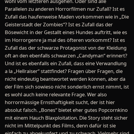
wohl vom letzteren ausgehen. Oder sind alle
Parallelen zu anderen Horrorfilmen nur Zufall? Ist es
Zufall das haufenweise Maden vorkommen wie in „Die
Geisterstadt der Zombies“? Ist es Zufall das der
Bösewicht in der Gestallt eines Hundes auftritt, wie es
im Horrorgenre ja mal des öfteren vorkommt? Ist es
Zufall das der schwarze Protagonist von der Kleidung
oft an den ebenfalls schwarzen „Candyman“ erinnert?
Und ist es ebenfalls ein Zufall, dass eine Verwandlung
a la „Hellraiser“ stattfindet? Fragen über Fragen, die
nicht eindeutig beantwortet werden können, aber da
der Film sich sowieso nicht sonderlich ernst nimmt, ist
es wohl auch keine relevante Frage. Wer also
horrormässige Ernsthaftigkeit sucht, der ist hier
absolut falsch. „Bones“ bietet eher gutes Popcornkino
mit einem Hauch Blaxploitation. Die Story steht sicher
nicht im Mittelpunkt des Films, denn dafür ist sie
einfach zu abgekupfert und zu schwach. Vielmehr sind