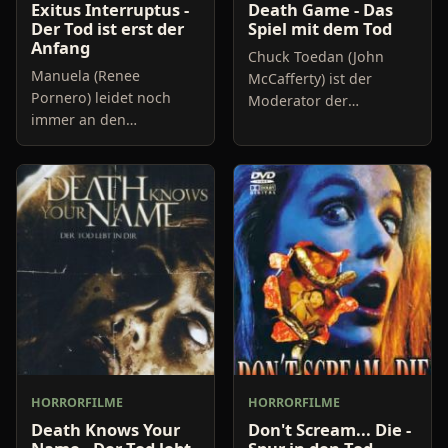
Exitus Interruptus -
Death Game - Das
Der Tod ist erst der
Spiel mit dem Tod
Anfang
Chuck Toedan (John
Manuela (Renee
McCafferty) ist der
Pornero) leidet noch
Moderator der
immer an den
unglaublich populären
Erinnerungen an ein
Gameshow "Live or Die",
schreckliches Ereignis,
in der zum Tode
das sich vor fünf Jahren
verurteilte Verbrecher
zugetragen hat. Damals
die Chance
wurde sie von ein
HORRORFILME
HORRORFILME
Death Knows Your
Don't Scream... Die -