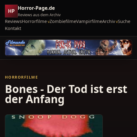
Horror-Page.de
HP
Reviews aus dem Archiv
Reviews
Horrorfilme
Zombiefilme
Vampirfilme
Archiv
Suche
Kontakt
HORRORFILME
Bones - Der Tod ist erst
der Anfang