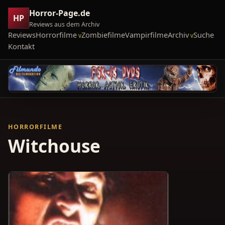
Horror-Page.de
HP
Reviews aus dem Archiv
Reviews
Horrorfilme
Zombiefilme
Vampirfilme
Archiv
Suche
Kontakt
HORRORFILME
Witchouse