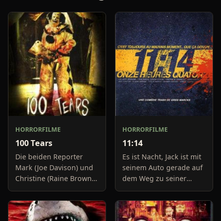
HORRORFILME
HORRORFILME
100 Tears
11:14
Die beiden Reporter
Es ist Nacht, Jack ist mit
Mark (Joe Davison) und
seinem Auto gerade auf
Christine (Raine Brown)
dem Weg zu seiner
haben keine Lust mehr
Freundin, um diese
auf belanglose
abzuholen. Die Uhr im
Boulevard-Meldungen
Auto springt auf 11:14h,