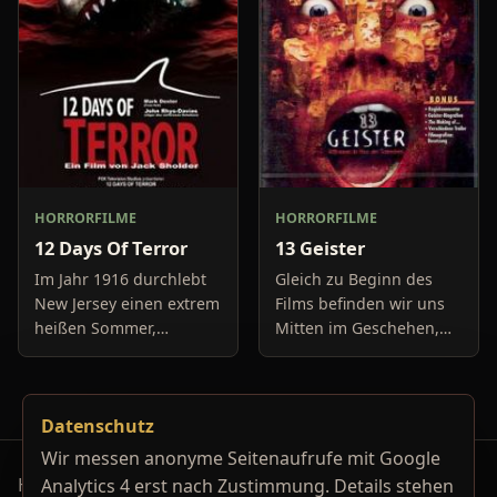
und befassen sich
genau in dem Moment
neuerdings mit Se
fäll
HORRORFILME
HORRORFILME
12 Days Of Terror
13 Geister
Im Jahr 1916 durchlebt
Gleich zu Beginn des
New Jersey einen extrem
Films befinden wir uns
heißen Sommer,
Mitten im Geschehen,
während in Europa der
eine Gruppe von Leuten
Krieg tobt. Die
unter der Leitung von
Bewohner eines kleinen
Cyrus Kriticus und
Datenschutz
Küstenortes leiden sehr
seinem
unter der
Geisteraufspührer Rafk
Wir messen anonyme Seitenaufrufe mit Google
Horrorfilm-Reviews, Serienkiller-Profile und Genre-
Analytics 4 erst nach Zustimmung. Details stehen