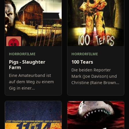
HORRORFILME
HORRORFILME
Pigs - Slaughter
100 Tears
Farm
Die beiden Reporter
Eine Amateurband ist
Mark (Joe Davison) und
auf dem Weg zu einem
Christine (Raine Brown)
Gig in einer
haben keine Lust mehr
nahegelegenen Stadt.
auf belanglose
Aber ganz plötzlich
Boulevard-Meldungen
bleibt ihr Van stehen,
und befassen sich
nur weil niemand daran
neuerdings mit Se
gedacht hat zu t