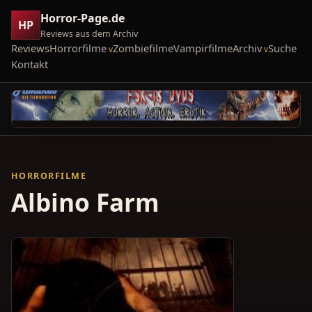
Horror-Page.de
HP
Reviews aus dem Archiv
Reviews
Horrorfilme
Zombiefilme
Vampirfilme
Archiv
Suche
Kontakt
HORRORFILME
Albino Farm