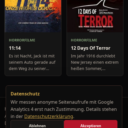
HORRORFILME
HORRORFILME
11:14
12 Days Of Terror
Es ist Nacht, Jack ist mit
Im Jahr 1916 durchlebt
seinem Auto gerade auf
New Jersey einen extrem
dem Weg zu seiner
heißen Sommer,
Freundin, um diese
während in Europa der
abzuholen. Die Uhr im
Krieg tobt. Die
Auto springt auf 11:14h,
Bewohner eines kleinen
Datenschutz
genau in dem Moment
Küstenortes leiden sehr
fäll
unter der
Wir messen anonyme Seitenaufrufe mit Google
Horrorfilm-Reviews, Serienkiller-Profile und Genre-
Analytics 4 erst nach Zustimmung. Details stehen
Archiv.
in der
Datenschutzerklärung
.
Datenschutzerklärung
Kontakt
Ablehnen
Akzeptieren