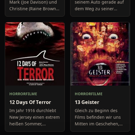
Mark (Joe Davison) und
seinem Auto gerade auf
Christine (Raine Brown)
dem Weg zu seiner
haben keine Lust mehr
Freundin, um diese
auf belanglose
abzuholen. Die Uhr im
Boulevard-Meldungen
Auto springt auf 11:14h,
und befassen sich
genau in dem Moment
neuerdings mit Se
fäll
HORRORFILME
HORRORFILME
12 Days Of Terror
13 Geister
Im Jahr 1916 durchlebt
Gleich zu Beginn des
New Jersey einen extrem
Films befinden wir uns
heißen Sommer,
Mitten im Geschehen,
während in Europa der
eine Gruppe von Leuten