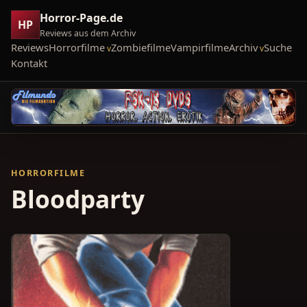
Horror-Page.de
HP
Reviews aus dem Archiv
Reviews
Horrorfilme
Zombiefilme
Vampirfilme
Archiv
Suche
Kontakt
HORRORFILME
Bloodparty