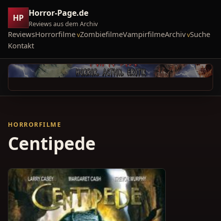
Horror-Page.de
HP
Reviews aus dem Archiv
Reviews
Horrorfilme
Zombiefilme
Vampirfilme
Archiv
Suche
Kontakt
HORRORFILME
Centipede