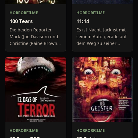
HORRORFILME
HORRORFILME
100 Tears
11:14
Die beiden Reporter
Es ist Nacht, Jack ist mit
Mark (Joe Davison) und
seinem Auto gerade auf
Christine (Raine Brown)
dem Weg zu seiner
haben keine Lust mehr
Freundin, um diese
auf belanglose
abzuholen. Die Uhr im
Boulevard-Meldungen
Auto springt auf 11:14h,
und befassen sich
genau in dem Moment
neuerdings mit Se
fäll
HORRORFILME
HORRORFILME