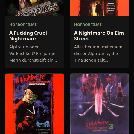
HORRORFILME
HORRORFILME
A Fucking Cruel
A Nightmare On Elm
Nightmare
Street
Alptraum oder
Alles beginnt mit einem
Wirklichkeit? Ein junger
dieser Alpträume, die
Mann durchstreift ein
Tina schon seit
Gebäude, welches mit
längerem quälen. Sie
zahlreichen Folien
flieht in einem
ausgestattet ist. Er
Fabrikkeller vor dem
bewegt sich auf einem
mysteriösen Mann, der
schmalen Gang
ihr offensich