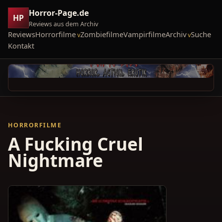
Horror-Page.de
HP
Reviews aus dem Archiv
Reviews
Horrorfilme
Zombiefilme
Vampirfilme
Archiv
Suche
Kontakt
HORRORFILME
A Fucking Cruel
Nightmare