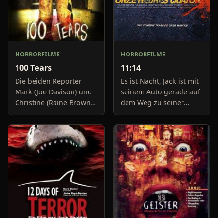
HORRORFILME
HORRORFILME
100 Tears
11:14
Die beiden Reporter
Es ist Nacht, Jack ist mit
Mark (Joe Davison) und
seinem Auto gerade auf
Christine (Raine Brown)
dem Weg zu seiner
haben keine Lust mehr
Freundin, um diese
auf belanglose
abzuholen. Die Uhr im
Boulevard-Meldungen
Auto springt auf 11:14h,
und befassen sich
genau in dem Moment
neuerdings mit Se
fäll