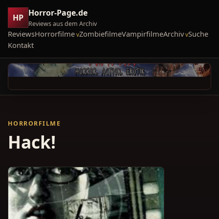
Horror-Page.de
HP
Reviews aus dem Archiv
Reviews
Horrorfilme
Zombiefilme
Vampirfilme
Archiv
Suche
Kontakt
HORRORFILME
Hack!