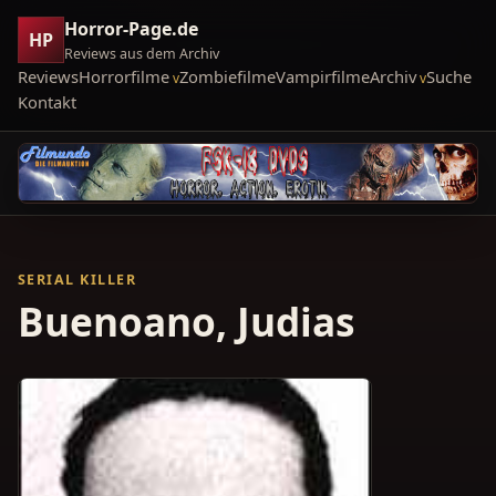
Horror-Page.de
HP
Reviews aus dem Archiv
Reviews
Horrorfilme
Zombiefilme
Vampirfilme
Archiv
Suche
Kontakt
SERIAL KILLER
Buenoano, Judias