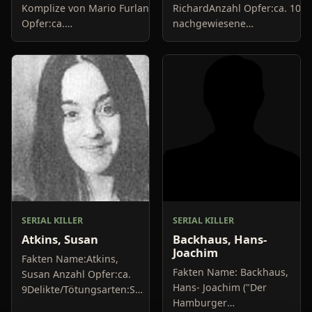
Komplize von Mario FurlanAnzahl
RichardAnzahl Opfer:ca. 10
Opfer:ca.
nachgewiesene
10+Delikte/Tötungsarten:Mord,
MordeDelikte/Tötungsarten:E
BrandstiftungFestnahme:1984Urteil:30
war Krankenpfleger, der
Jahre Haft,...
seinen Patienten
muskelrelaxende...
SERIAL KILLER
SERIAL KILLER
Atkins, Susan
Backhaus, Hans-
Joachim
Fakten Name:Atkins,
Fakten Name: Backhaus,
Susan Anzahl Opfer:ca.
Hans- Joachim ("Der
9Delikte/Tötungsarten:Sie
Hamburger
war ein Mitglied der