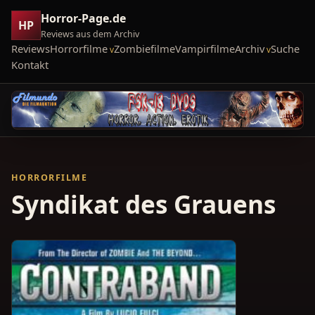
Horror-Page.de
HP
Reviews aus dem Archiv
Reviews
Horrorfilme
Zombiefilme
Vampirfilme
Archiv
Suche
Kontakt
HORRORFILME
Syndikat des Grauens