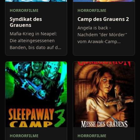
HORRORFILME
HORRORFILME
Syndikat des
Camp des Grauens 2
Grauens
Angela is back -
Mafia-Krieg in Neapel:
Nachdem "der Mörder"
Die alteingesessenen
vom Arawak-Camp
Banden, bis dato auf das
weggesperrt und
Schmuggeln von
umoperiert wurde, ist
Zigaretten spezialisiert,
SIE fünf Jahre später
sehen sich einem
zurück. In der Nähe
Konkurrenten der
ihrer alte
hinterhältigste
HORRORFILME
HORRORFILME