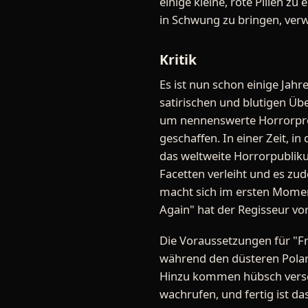
einige kleine, rote Pillen z
in Schwung zu bringen, verwa
Kritik
Es ist nun schon einige Ja
satirischen und blutigen Üb
um nennenswerte Horrorpro
geschaffen. In einer Zeit, i
das weltweite Horrorpublik
Facetten verleiht und es z
macht sich im ersten Momen
Again" hat der Regisseur vor
Die Voraussetzungen für "Fro
während den düsteren Polarn
Hinzu kommen hübsch versch
wachrufen, und fertig ist da