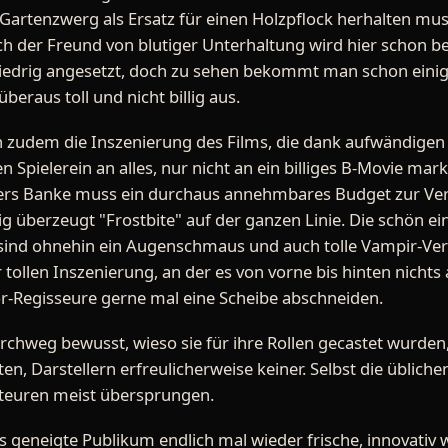
Gartenzwerg als Ersatz für einen Holzpflock herhalten muss
och der Freund von blutiger Unterhaltung wird hier schon b
 niedrig angesetzt, doch zu sehen bekommt man schon einig
eraus toll und nicht billig aus.
h zudem die Inszenierung des Films, die dank aufwändigen
 Spielerein an alles, nur nicht an ein billiges B-Movie m
ders Banke muss ein durchaus annehmbares Budget zur Ve
ig überzeugt "Frostbite" auf der ganzen Linie. Die schön e
 sind ohnehin ein Augenschmaus und auch tolle Vampir-V
 tollen Inszenierung, an der es von vorne bis hinten nicht
r-Regisseure gerne mal eine Scheibe abschneiden.
chweg bewusst, wieso sie für ihre Rollen gecastet wurden,
n, Darstellern erfreulicherweise keiner. Selbst die üblich
kteuren meist übersprungen.
 geneigte Publikum endlich mal wieder frische, innovativ w