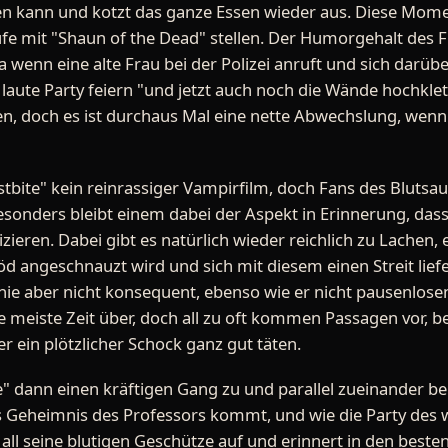
n kann und kotzt das ganze Essen wieder aus. Diese Momen
ufe mit "Shaun of the Dead" stellen. Der Humorgehalt des F
wa wenn eine alte Frau bei der Polizei anruft und sich darüb
laute Party feiern "und jetzt auch noch die Wände hochklet
den, doch es ist durchaus Mal eine nette Abwechslung, wenn
ostbite" kein reinrassiger Vampirfilm, doch Fans des Blut
esonders bleibt einem dabei der Aspekt in Erinnerung, dass
zieren. Dabei gibt es natürlich wieder reichlich zu Lachen
d angeschnauzt wird und sich mit diesem einen Streit liefer
nie aber nicht konsequent, ebenso wie er nicht pausenlosen
e meiste Zeit über, doch all zu oft kommen Passagen vor, b
r ein plötzlicher Schock ganz gut täten.
e" dann einen kräftigen Gang zu und parallel zueinander 
 Geheimnis des Professors kommt, und wie die Party des we
h all seine blutigen Geschütze auf und erinnert in den bes