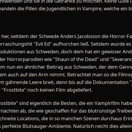
u entwenden und sie in die Getränke zu mischen. Keine Gute I
ndeln die Pillen die Jugendlichen in Vampire, welche ein b
hre her, seitdem der Schwede Anders Jacobsson die Horror
erraschungshit "Evil Ed" aufhorchen ließ. Seitdem wurde e
duktionen aus Schweden, doch dem hat ein gewisser Ande
n der Horrorparodien wie "Shaun of the Dead" und "Severanc
um nun ein ähnlicher Beitrag aus Schweden, der dem Genr
udem auch auf den Arm nimmt. Betrachtet man so die Filmo
t gähnende Leere breit, denn bis auf die Dokumentation 
 "Frostbite" noch keinen Film abgeliefert.
stbite" sind eigentlich die Besten, die ein Vampirfilm habe
ächten ab, die wie geschaffen für das blutrünstige Treiben
neite Locations, die in so manchen Szenen durchaus Eri
s perfekte Blutsauger-Ambiente. Natürlich reicht dies allein