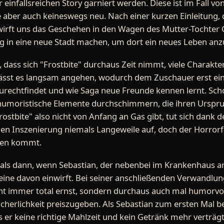
r einfallsreichen Story garniert werden. Diese ist im Fall v
aber auch keineswegs neu. Nach einer kurzen Einleitung, di
 wirft uns das Geschehen in den Wagen des Mutter-Tochter
 in eine neue Stadt machen, um dort ein neues Leben anz
st, dass sich "Frostbite" durchaus Zeit nimmt, viele Charakt
ässt es langsam angehen, wodurch dem Zuschauer erst einm
urechtfindet und wie Saga neue Freunde kennen lernt. Schon
 humoristische Elemente durchschimmern, die ihren Urspru
stbite" also nicht von Anfang an Gas gibt, tut sich dank 
nden Inszenierung niemals Langeweile auf, doch der Horror
sten kommt.
mals dann, wenn Sebastian, der nebenbei im Krankenhaus arbe
ine davon einwirft. Bei seiner anschließenden Verwandlun
ht immer total ernst, sondern durchaus auch mal humorvol
ächerlichkeit preiszugeben. Als Sebastian zum ersten Mal b
dass er keine richtige Mahlzeit und kein Getränk mehr verträ