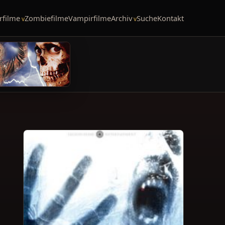
rfilme
Zombiefilme
Vampirfilme
Archiv
Suche
Kontakt