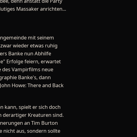
dee, denn anstatt die Party
lutiges Massaker anrichten...
-Fangemeinde mit seinem
s zwar wieder etwas ruhig
rs Banke nun Abhilfe
e" Erfolge feiern, erwartet
e des Vampirfilms neue
graphie Banke's, dann
"John Howe: There and Back
n kann, spielt er sich doch
 derartiger Kreaturen sind.
nnerungen an Tim Burton
e nicht aus, sondern sollte