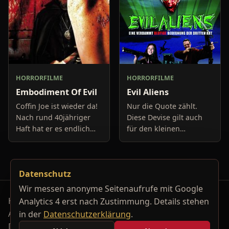
HORRORFILME
HORRORFILME
Embodiment Of Evil
Evil Aliens
Coffin Joe ist wieder da!
Nur die Quote zählt.
Nach rund 40jähriger
Diese Devise gilt auch
Haft hat er es endlich
für den kleinen
geschafft. Raus ist er
englischen Fernseh-
aus dem Gefängnis und
Sender. Bestes Pferd im
er wütet fortan heiter
Fernseh- Stall ist die
Datenschutz
weiter, als hätte
Moderatorin Michelle
Fox mit ihr
Wir messen anonyme Seitenaufrufe mit Google
Horrorfilm-Reviews, Serienkiller-Profile und Genre-
Analytics 4 erst nach Zustimmung. Details stehen
Archiv.
in der
Datenschutzerklärung
.
Datenschutzerklärung
Kontakt