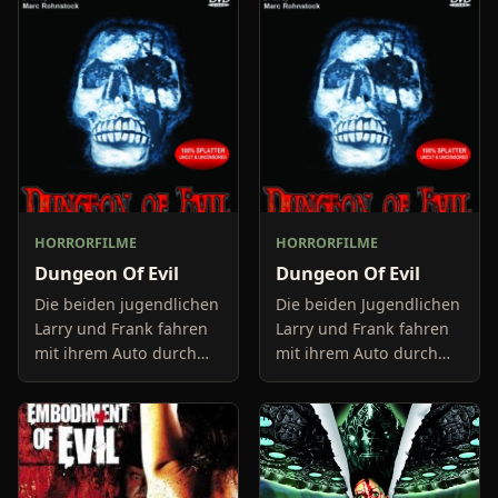
HORRORFILME
HORRORFILME
Dungeon Of Evil
Dungeon Of Evil
Die beiden jugendlichen
Die beiden Jugendlichen
Larry und Frank fahren
Larry und Frank fahren
mit ihrem Auto durch
mit ihrem Auto durch
ein Waldgebiet das
ein Waldgebiet, dass
ihnen offensichtlich
ihnen offensichtlich
völlig fremd ist. Sie
völlig fremd ist. Sie
beklagen sich immer
beklagen sich immer
wieder, d
wieder