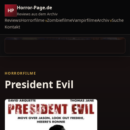
Horror-Page.de
HP
Reviews aus dem Archiv
Reviews
Horrorfilme
Zombiefilme
Vampirfilme
Archiv
Suche
Kontakt
HORRORFILME
President Evil