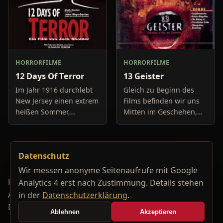
HORRORFILME
HORRORFILME
12 Days Of Terror
13 Geister
Im Jahr 1916 durchlebt
Gleich zu Beginn des
New Jersey einen extrem
Films befinden wir uns
heißen Sommer,
Mitten im Geschehen,
während in Europa der
eine Gruppe von Leuten
Krieg tobt. Die
unter der Leitung von
Bewohner eines kleinen
Cyrus Kriticus und
Datenschutz
Küstenortes leiden sehr
seinem
unter der
Geisteraufspührer Rafk
Wir messen anonyme Seitenaufrufe mit Google
Horrorfilm-Reviews, Serienkiller-Profile und Genre-
Analytics 4 erst nach Zustimmung. Details stehen
Archiv.
in der
Datenschutzerklärung
.
Datenschutzerklärung
Kontakt
Ablehnen
Akzeptieren
Cookie-Einstellungen