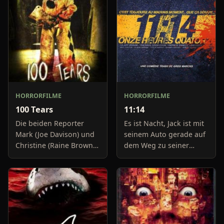
HORRORFILME
HORRORFILME
100 Tears
11:14
Die beiden Reporter
Es ist Nacht, Jack ist mit
Mark (Joe Davison) und
seinem Auto gerade auf
Christine (Raine Brown)
dem Weg zu seiner
haben keine Lust mehr
Freundin, um diese
auf belanglose
abzuholen. Die Uhr im
Boulevard-Meldungen
Auto springt auf 11:14h,
und befassen sich
genau in dem Moment
neuerdings mit Se
fäll