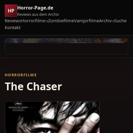
Horror-Page.de
HP
Reviews aus dem Archiv
Reviews
Horrorfilme
Zombiefilme
Vampirfilme
Archiv
Suche
Kontakt
HORRORFILME
The Chaser