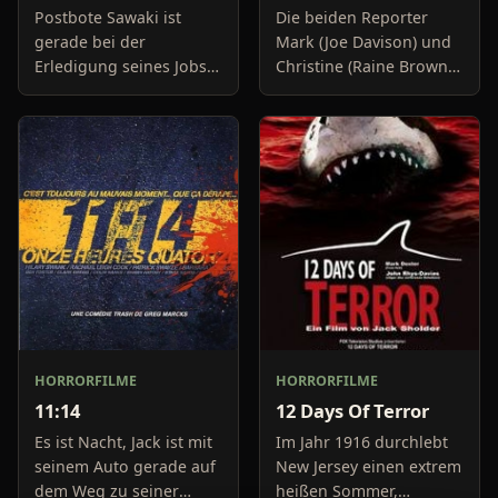
Postbote Sawaki ist
Die beiden Reporter
gerade bei der
Mark (Joe Davison) und
Erledigung seines Jobs.
Christine (Raine Brown)
Völlig unmotiviert
haben keine Lust mehr
streicht er durch die
auf belanglose
Landen, bis er auf einen
Boulevard-Meldungen
alten Schulfreund trifft.
und befassen sich
Sein Le
neuerdings mit Se
HORRORFILME
HORRORFILME
11:14
12 Days Of Terror
Es ist Nacht, Jack ist mit
Im Jahr 1916 durchlebt
seinem Auto gerade auf
New Jersey einen extrem
dem Weg zu seiner
heißen Sommer,