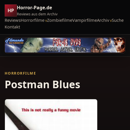
Horror-Page.de
HP
Reviews aus dem Archiv
Reviews
Horrorfilme
Zombiefilme
Vampirfilme
Archiv
Suche
Kontakt
HORRORFILME
Postman Blues