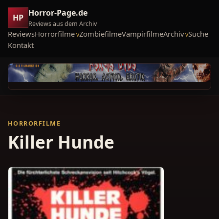
Horror-Page.de
HP
Reviews aus dem Archiv
Reviews
Horrorfilme
Zombiefilme
Vampirfilme
Archiv
Suche
Kontakt
HORRORFILME
Killer Hunde