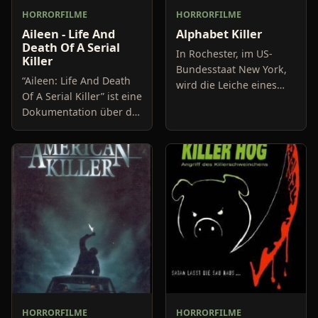
HORRORFILME
HORRORFILME
Aileen - Life And
Alphabet Killer
Death Of A Serial
In Rochester, im US-
Killer
Bundesstaat New York,
“Aileen: Life And Death
wird die Leiche eines
Of A Serial Killer” ist eine
kleinen Mädchens
Dokumentation über die
gefunden. Polizistin
Serienmörderin Aileen
Megan Paige nimmt sich
Wuornos, deren Leben
des Falles an, den sie
die Vorlage des Oscar-
alsbald al
nominierten
HORRORFILME
HORRORFILME