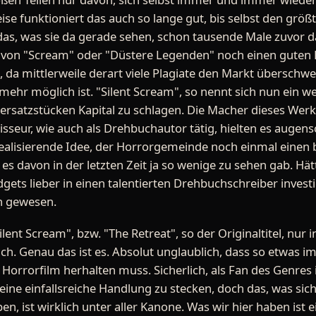
ise funktioniert das auch so lange gut, bis selbst den grö
das, was sie da gerade sehen, schon tausende Male zuvor d
 von "Scream" oder "Düstere Legenden" noch einen guten R
da mittlerweile derart viele Plagiate den Markt überschw
mehr möglich ist. "Silent Scream", so nennt sich nun ein we
ersatzstücken Kapital zu schlagen. Die Macher dieses Wer
sseur, wie auch als Drehbuchautor tätig, hielten es augensc
realisierende Idee, der Horrorgemeinde noch einmal einen b
es davon in der letzten Zeit ja so wenige zu sehen gab. Hätt
ets lieber in einen talentierten Drehbuchschreiber invest
n gewesen.
Silent Scream", bzw. "The Retreat", so der Originaltitel, nur
. Genau das ist es. Absolut unglaublich, dass so etwas im
 Horrorfilm herhalten muss. Sicherlich, als Fan des Genres
 eine einfallsreiche Handlung zu stecken, doch das, was sic
en, ist wirklich unter aller Kanone. Was wir hier haben ist e