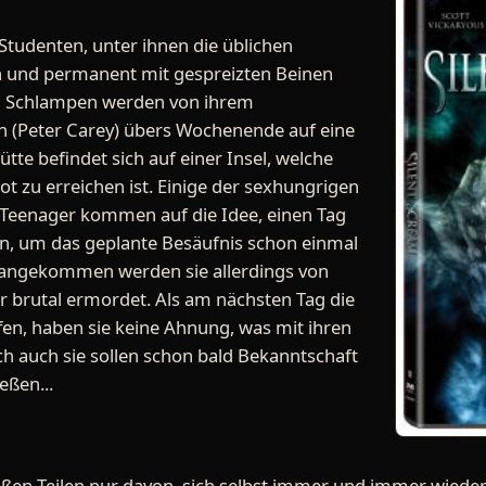
Studenten, unter ihnen die üblichen
n und permanent mit gespreizten Beinen
n Schlampen werden von ihrem
n (Peter Carey) übers Wochenende auf eine
tte befindet sich auf einer Insel, welche
 zu erreichen ist. Einige der sexhungrigen
Teenager kommen auf die Idee, einen Tag
en, um das geplante Besäufnis schon einmal
m angekommen werden sie allerdings von
r brutal ermordet. Als am nächsten Tag die
fen, haben sie keine Ahnung, was mit ihren
h auch sie sollen schon bald Bekanntschaft
eßen...
oßen Teilen nur davon, sich selbst immer und immer wiede