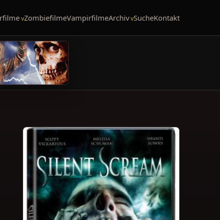
rfilme
Zombiefilme
Vampirfilme
Archiv
Suche
Kontakt