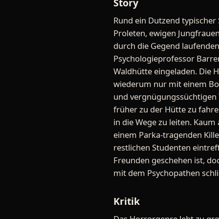
Story
Rund ein Dutzend typischer 
Proleten, ewigen Jungfraue
durch die Gegend laufende
Psychologieprofessor Barre
Waldhütte eingeladen. Die Hü
wiederum nur mit einem Boot
und vergnügungssüchtigen 
früher zu der Hütte zu fahr
in die Wege zu leiten. Kau
einem Parka-tragenden Kille
restlichen Studenten eintref
Freunden geschehen ist, doc
mit dem Psychopathen schli
Kritik
Das Horrorgenre lebt zu gr