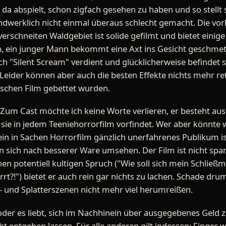
 da abspielt, schon zigfach gesehen zu haben und so stellt 
andwerklich nicht einmal überaus schlecht gemacht. Die vo
erschneiten Waldgebiet ist solide gefilmt und bietet einige
en, ein junger Mann bekommt eine Axt ins Gesicht geschmett
ch "Silent Scream" verdient und glücklicherweise befindet 
Leider können aber auch die besten Effekte nichts mehr ret
schen Film gebettet wurden.
Zum Cast möchte ich keine Worte verlieren, er besteht aus
sie in jedem Teeniehorrorfilm vorfindet. Wer aber könnte w
ein in Sachen Horrorfilm gänzlich unerfahrenes Publikum 
ten sich nach besserer Ware umsehen. Der Film ist nicht sp
nen potentiell kultigen Spruch ("Wie soll sich mein Schlie
tarrt?!") bietet er auch rein gar nichts zu lachen. Schade d
 und Splatterszenen nicht mehr viel herumreißen.
oder es liebt, sich im Nachhinein über ausgegebenes Geld zu
cht entgehen lassen. Für alle anderen gilt indessen: Finge