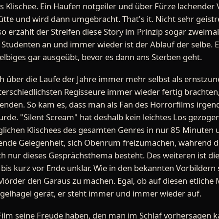
Klischee. Ein Haufen notgeiler und über Fürze lachender Vol
te und wird dann umgebracht. That's it. Nicht sehr geistre
 erzählt der Streifen diese Story im Prinzip sogar zweim
tudenten an und immer wieder ist der Ablauf der selbe. Es
selbiges gar ausgeübt, bevor es dann ans Sterben geht.
ich über die Laufe der Jahre immer mehr selbst als ernst
 unterschiedlichsten Regisseure immer wieder fertig brachten
enden. So kam es, dass man als Fan des Horrorfilms irgen
de. "Silent Scream" hat deshalb kein leichtes Los gezogen,
öglichen Klischees des gesamten Genres in nur 85 Minuten 
etende Gelegenheit, sich Obenrum freizumachen, während d
ch nur dieses Gesprächsthema besteht. Des weiteren ist die
bis kurz vor Ende unklar. Wie in den bekannten Vorbildern
Mörder den Garaus zu machen. Egal, ob auf diesen etliche
ugelhagel gerät, er steht immer und immer wieder auf.
Film seine Freude haben, den man im Schlaf vorhersagen k