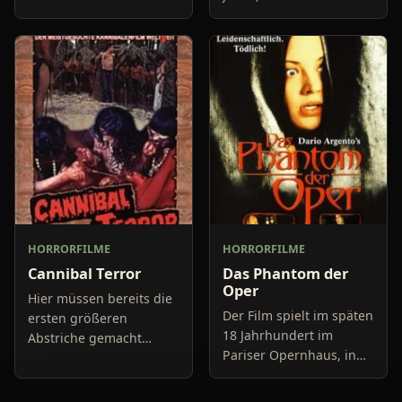
einem Sohn und einer
Krieg tobt. Die
Tochter, von einem
Bewohner eines kleinen
mehrtägigen New York
Küstenortes leiden sehr
Aufenthalt nach Hause
unter der
kommt. Sei
HORRORFILME
HORRORFILME
Cannibal Terror
Das Phantom der
Oper
Hier müssen bereits die
Der Film spielt im späten
ersten größeren
18 Jahrhundert im
Abstriche gemacht
Pariser Opernhaus, in
werden, ich versuche
dem das Gerücht
allerdings mein bestes,
umhergeht, dass in den
um wenigstens ein