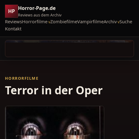
Horror-Page.de
HP
Reviews aus dem Archiv
Reviews
Horrorfilme
Zombiefilme
Vampirfilme
Archiv
Suche
Kontakt
HORRORFILME
Terror in der Oper