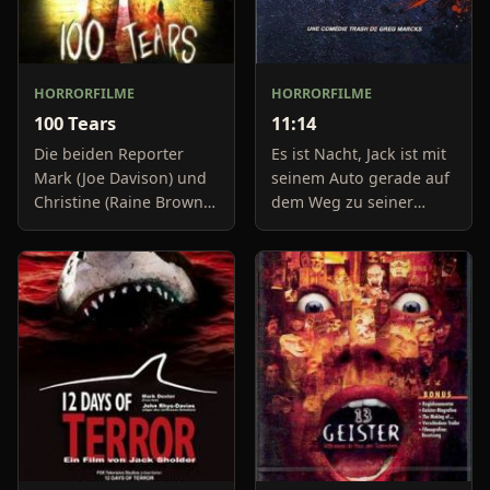
HORRORFILME
HORRORFILME
100 Tears
11:14
Die beiden Reporter
Es ist Nacht, Jack ist mit
Mark (Joe Davison) und
seinem Auto gerade auf
Christine (Raine Brown)
dem Weg zu seiner
haben keine Lust mehr
Freundin, um diese
auf belanglose
abzuholen. Die Uhr im
Boulevard-Meldungen
Auto springt auf 11:14h,
und befassen sich
genau in dem Moment
neuerdings mit Se
fäll