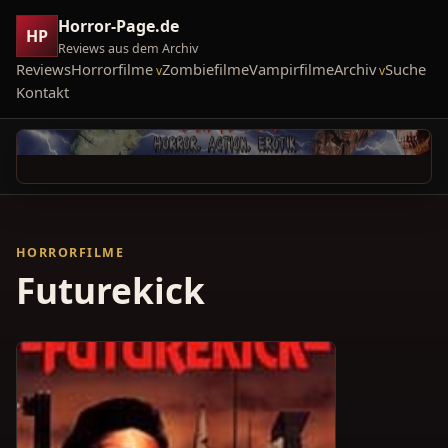
Horror-Page.de
HP
Reviews aus dem Archiv
Reviews
Horrorfilme
Zombiefilme
Vampirfilme
Archiv
Suche
Kontakt
HORRORFILME
Futurekick