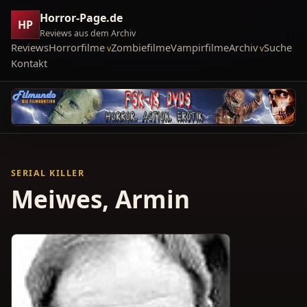
Horror-Page.de
HP
Reviews aus dem Archiv
Reviews
Horrorfilme
Zombiefilme
Vampirfilme
Archiv
Suche
Kontakt
SERIAL KILLER
Meiwes, Armin