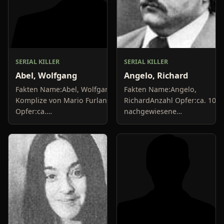
SERIAL KILLER
SERIAL KILLER
Abel, Wolfgang
Angelo, Richard
Fakten Name:Abel, Wolfgang;
Fakten Name:Angelo,
Komplize von Mario FurlanAnzahl
RichardAnzahl Opfer:ca. 10
Opfer:ca.
nachgewiesene
10+Delikte/Tötungsarten:Mord,
MordeDelikte/Tötungsarten:E
BrandstiftungFestnahme:1984Urteil:30
war Krankenpfleger, der
Jahre Haft,...
seinen Patienten
muskelrelaxende...