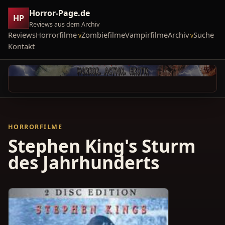
Horror-Page.de
HP
Reviews aus dem Archiv
Reviews
Horrorfilme
Zombiefilme
Vampirfilme
Archiv
Suche
Kontakt
HORRORFILME
Stephen King's Sturm
des Jahrhunderts