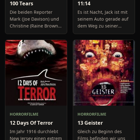
100 Tears
11:14
Die beiden Reporter
Es ist Nacht, Jack ist mit
Mark (Joe Davison) und
seinem Auto gerade auf
Christine (Raine Brown)
dem Weg zu seiner
haben keine Lust mehr
Freundin, um diese
auf belanglose
abzuholen. Die Uhr im
Boulevard-Meldungen
Auto springt auf 11:14h,
und befassen sich
genau in dem Moment
neuerdings mit Se
fäll
HORRORFILME
HORRORFILME
12 Days Of Terror
13 Geister
Im Jahr 1916 durchlebt
Gleich zu Beginn des
New Jersey einen extrem
Films befinden wir uns