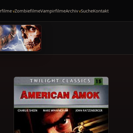
rfilme
Zombiefilme
Vampirfilme
Archiv
Suche
Kontakt