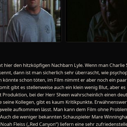
t hier den hitzköpfigen Nachbarn Lyle. Wenn man Charlie 
ennt, dann ist man sicherlich sehr überrascht, wie psycho
in könnte schon töten, im Film nimmt er aber noch ein paar
mit gibt es stellenweise auch ein klein wenig Blut, aber es i
 Produktion, bei der Herr Sheen wahrscheinlich einen deu
e seine Kollegen, gibt es kaum Kritikpunkte. Erwähnenswert
Langweile aufkommen lässt. Man kann dem Film ohne Proble
t. Auch die weniger bekannten Schauspieler Mare Winningha
Noah Fleiss („Red Canyon“) liefern eine sehr zufriedenstell