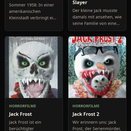
Slayer
Sommer 1958: In einer
Der kleine Jack musste
amerikanischen
damals mit ansehen, wie
Kleinstadt verbringt eine
seine Familie von einem
Gruppe Kinder
fiesen Monster getötet
unbedarft ihre
wurde. Seit dem plagen
Sommerferien. Für den
ihn zum einen unnötige
12 jährigen David
Gewissensbisse un
(Daniel Manche) soll sich
HORRORFILME
HORRORFILME
Jack Frost
Jack Frost 2
Jack Frost ist ein
Wir erinnern uns: Jack
berüchtigter
Frost, der Serienmörder,