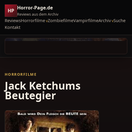
Horror-Page.de
HP
Reviews aus dem Archiv
Reviews
Horrorfilme
Zombiefilme
Vampirfilme
Archiv
Suche
Kontakt
HORRORFILME
Jack Ketchums
Beutegier