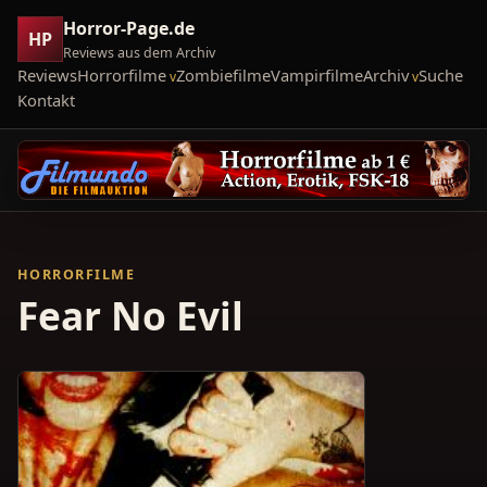
Horror-Page.de
HP
Reviews aus dem Archiv
Reviews
Horrorfilme
Zombiefilme
Vampirfilme
Archiv
Suche
Kontakt
HORRORFILME
Fear No Evil