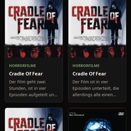
HORRORFILME
HORRORFILME
Cradle Of Fear
Cradle Of Fear
Der Film geht zwei
Der Film ist in vier
Stunden, ist in vier
Episoden unterteilt, die
Episoden aufgeteilt und
allerdings alle einen
zwischen den einzelnen
gewissen
Episoden gibt es auch
Zusammenhang haben.
noch eine
Vor, zwischen und nach
Hauptgeschichte, die
den vier integrieren
alles verknüpft un
Filmchen gibt es e