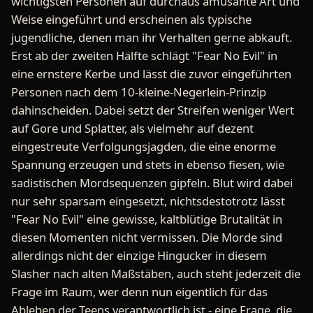
wichtigsten Personen auf durchaus amüsante Art und
Weise eingeführt und erscheinen als typische
jugendliche, denen man ihr Verhalten gerne abkauft.
Erst ab der zweiten Hälfte schlägt "Fear No Evil" in
eine ernstere Kerbe und lässt die zuvor eingeführten
Personen nach dem 10-kleine-Negerlein-Prinzip
dahinscheiden. Dabei setzt der Streifen weniger Wert
auf Gore und Splatter, als vielmehr auf dezent
eingestreute Verfolgungsjagden, die eine enorme
Spannung erzeugen und stets in ebenso fiesen, wie
sadistischen Mordsequenzen gipfeln. Blut wird dabei
nur sehr sparsam eingesetzt, nichtsdestotrotz lässt
"Fear No Evil" eine gewisse, kaltblütige Brutalität in
diesen Momenten nicht vermissen. Die Morde sind
allerdings nicht der einzige Hingucker in diesem
Slasher nach alten Maßstäben, auch steht jederzeit die
Frage im Raum, wer denn nun eigentlich für das
Ableben der Teens verantwortlich ist - eine Frage, die