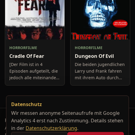
HORRORFILME
HORRORFILME
Cradle Of Fear
Dungeon Of Evil
[Der Film ist in 4
Die beiden jugendlichen
Episoden aufgeteilt, die
Larry und Frank fahren
jedoch alle miteinander
mit ihrem Auto durch
verknüpft sind.]
ein Waldgebiet das
ihnen offensichtlich
völlig fremd ist. Sie
Datenschutz
beklagen sich immer
wieder, d
Wir messen anonyme Seitenaufrufe mit Google
Horrorfilm-Reviews, Serienkiller-Profile und Genre-
Analytics 4 erst nach Zustimmung. Details stehen
Archiv.
in der
Datenschutzerklärung
.