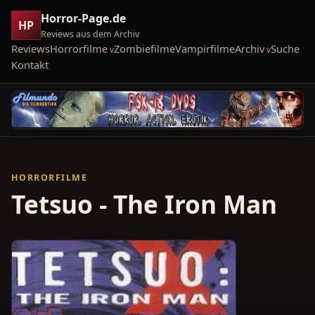
Horror-Page.de
HP
Reviews aus dem Archiv
Reviews
Horrorfilme
Zombiefilme
Vampirfilme
Archiv
Suche
Kontakt
HORRORFILME
Tetsuo - The Iron Man