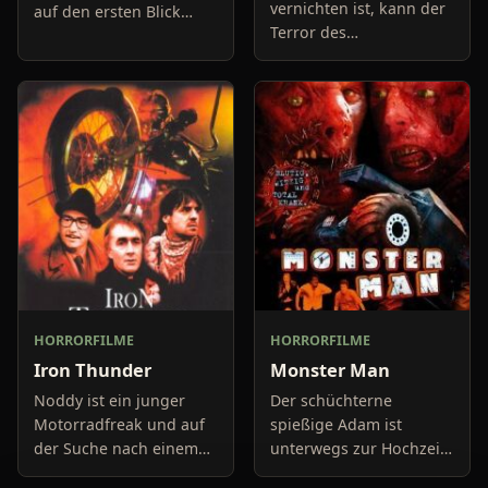
vernichten ist, kann der
auf den ersten Blick
Terror des
normal wirkt. Seinen
Lebkuchenmanns
Lebensunterhalt
fortgesetzt werden.
verdient er in einer
Diesmal in einem
Fleischfabrik, die für
Filmstudio: Denn dort
ihre gute Supp
wird unser zuckersüßes
HORRORFILME
HORRORFILME
Iron Thunder
Monster Man
Noddy ist ein junger
Der schüchterne
Motorradfreak und auf
spießige Adam ist
der Suche nach einem
unterwegs zur Hochzeit
neuen fahrbaren
seiner Ex-Freundin, um