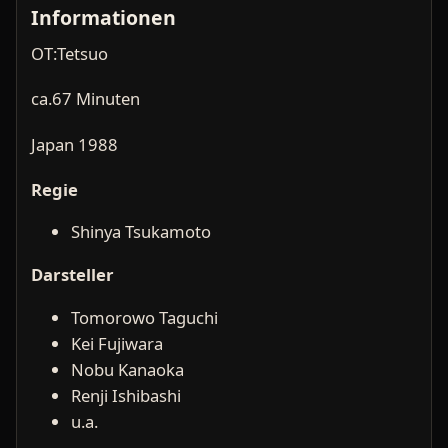
Informationen
OT:Tetsuo
ca.67 Minuten
Japan 1988
Regie
Shinya Tsukamoto
Darsteller
Tomorowo Taguchi
Kei Fujiwara
Nobu Kanaoka
Renji Ishibashi
u.a.