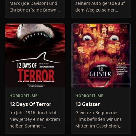
Mark (Joe Davison) und
seinem Auto gerade auf
Christine (Raine Brown)
dem Weg zu seiner
haben keine Lust mehr
Freundin, um diese
auf belanglose
abzuholen. Die Uhr im
Boulevard-Meldungen
Auto springt auf 11:14h,
und befassen sich
genau in dem Moment
neuerdings mit Se
fäll
HORRORFILME
HORRORFILME
12 Days Of Terror
13 Geister
Im Jahr 1916 durchlebt
Gleich zu Beginn des
New Jersey einen extrem
Films befinden wir uns
heißen Sommer,
Mitten im Geschehen,
während in Europa der
eine Gruppe von Leuten