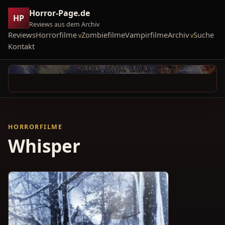
Horror-Page.de
HP
Reviews aus dem Archiv
Reviews
Horrorfilme
Zombiefilme
Vampirfilme
Archiv
Suche
Kontakt
HORRORFILME
Whisper