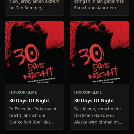
New Jersey einen extrem
dringen in ein geheimes
heißen Sommer,
Forschungslabor ein
während in Europa der
und befreien, trotz der
Krieg tobt. Die
Warnung eines
Bewohner eines kleinen
Forschers, einen Affen.
Küstenortes leiden sehr
Nur wenige Sekunden
unter der
später is
HORRORFILME
HORRORFILME
30 Days Of Night
30 Days Of Night
In Form der Polarnacht
Das kleine, verschneite
bricht jährlich die
Dörfchen Barrow in
Dunkelheit über das
Alaska wird einmal im
kleine Dörfchen Barrow
Jahr Zeuge eines