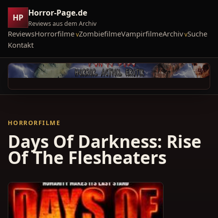
Horror-Page.de
HP
Reviews aus dem Archiv
Reviews
Horrorfilme
Zombiefilme
Vampirfilme
Archiv
Suche
Kontakt
HORRORFILME
Days Of Darkness: Rise
Of The Flesheaters