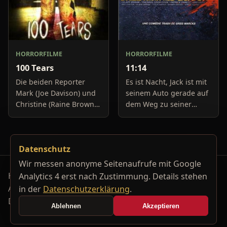
HORRORFILME
HORRORFILME
100 Tears
11:14
Die beiden Reporter
Es ist Nacht, Jack ist mit
Mark (Joe Davison) und
seinem Auto gerade auf
Christine (Raine Brown)
dem Weg zu seiner
haben keine Lust mehr
Freundin, um diese
auf belanglose
abzuholen. Die Uhr im
Boulevard-Meldungen
Auto springt auf 11:14h,
Datenschutz
und befassen sich
genau in dem Moment
neuerdings mit Se
fäll
Wir messen anonyme Seitenaufrufe mit Google
Horrorfilm-Reviews, Serienkiller-Profile und Genre-
Analytics 4 erst nach Zustimmung. Details stehen
Archiv.
in der
Datenschutzerklärung
.
Datenschutzerklärung
Kontakt
Ablehnen
Akzeptieren
Cookie-Einstellungen