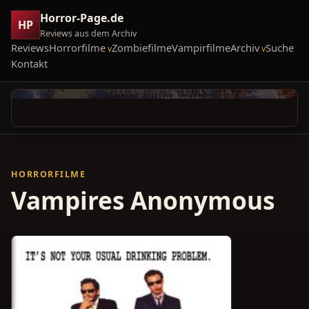
Horror-Page.de
HP
Reviews aus dem Archiv
Reviews
Horrorfilme
Zombiefilme
Vampirfilme
Archiv
Suche
Kontakt
HORRORFILME
Vampires Anonymous