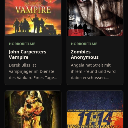
HORRORFILME
HORRORFILME
John Carpenters
Zombies
Vampire
Anonymous
Derek Bliss ist
Angela hat Streit mit
Vampirjäger im Dienste
ihrem Freund und wird
des Vatikan. Eines Tages
dabei erschossen.
erhält er einen neuen
Eigentlich wäre die
Auftrag: Seltsamerweise
Geschichte jetzt vorbei.
werden immer mehr
Doch Angela hat das
Vampirjäger tot
Problem, dass sie zu
aufgefunden
einem Zomb