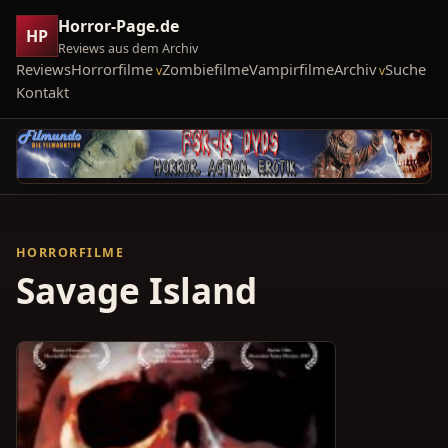
Horror-Page.de
HP
Reviews aus dem Archiv
Reviews
Horrorfilme
Zombiefilme
Vampirfilme
Archiv
Suche
Kontakt
HORRORFILME
Savage Island