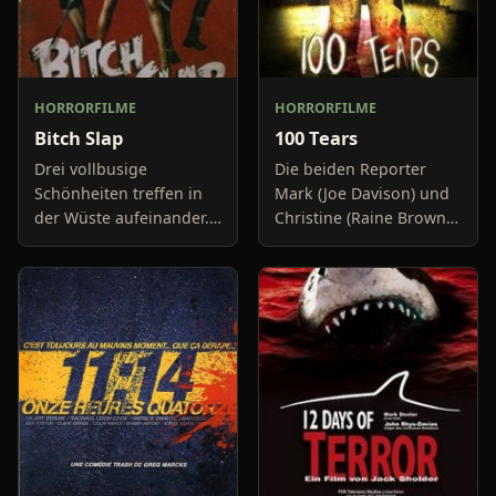
HORRORFILME
HORRORFILME
Bitch Slap
100 Tears
Drei vollbusige
Die beiden Reporter
Schönheiten treffen in
Mark (Joe Davison) und
der Wüste aufeinander.
Christine (Raine Brown)
Sie sollen einen Job
haben keine Lust mehr
erledigen. Denn
auf belanglose
irgendwo in der Einöde
Boulevard-Meldungen
liegen Diamanten, im
und befassen sich
Wert von 200.
neuerdings mit Se