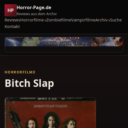
Horror-Page.de
HP
Reviews aus dem Archiv
Reviews
Horrorfilme
Zombiefilme
Vampirfilme
Archiv
Suche
Kontakt
HORRORFILME
Bitch Slap