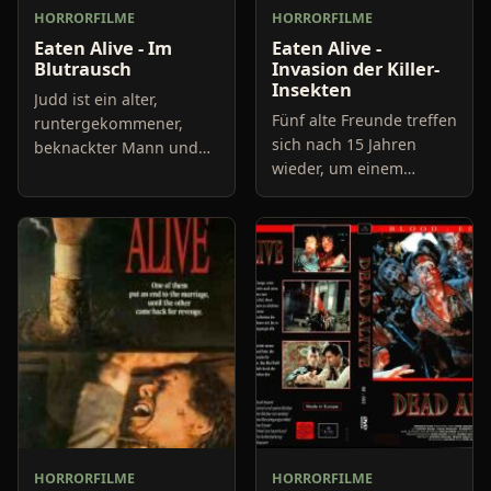
HORRORFILME
HORRORFILME
Eaten Alive - Im
Eaten Alive -
Blutrausch
Invasion der Killer-
Insekten
Judd ist ein alter,
Fünf alte Freunde treffen
runtergekommener,
sich nach 15 Jahren
beknackter Mann und
wieder, um einem
ist Besitzer eines alten,
verstorbenen
runtergekommenen
Schulkameraden das
Hotels, irgendwo in
letzte Geleit zu geben.
einem sumpfigen Gebiet
Die fünf haben in
der US-amerikan
verschiedenen Städt
HORRORFILME
HORRORFILME