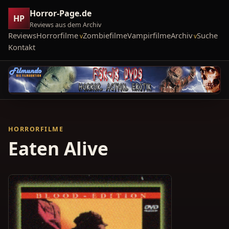
Horror-Page.de
HP
Reviews aus dem Archiv
Reviews
Horrorfilme
Zombiefilme
Vampirfilme
Archiv
Suche
Kontakt
HORRORFILME
Eaten Alive