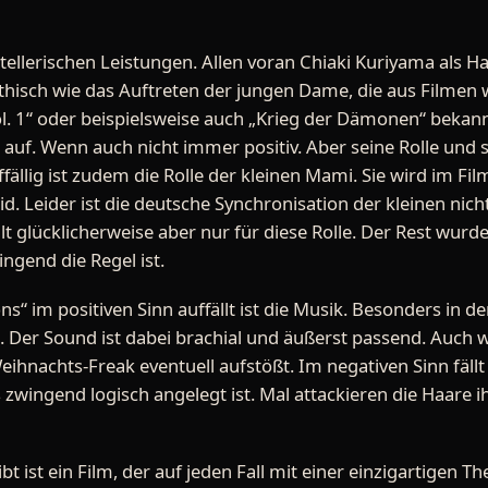
ellerischen Leistungen. Allen voran Chiaki Kuriyama als Ha
hisch wie das Auftreten der jungen Dame, die aus Filmen wi
 Vol. 1“ oder beispielsweise auch „Krieg der Dämonen“ bekannt
 auf. Wenn auch nicht immer positiv. Aber seine Rolle und 
llig ist zudem die Rolle der kleinen Mami. Sie wird im Fil
eid. Leider ist die deutsche Synchronisation der kleinen nic
ilt glücklicherweise aber nur für diese Rolle. Der Rest wurd
ingend die Regel ist.
ons“ im positiven Sinn auffällt ist die Musik. Besonders in 
. Der Sound ist dabei brachial und äußerst passend. Auch w
eihnachts-Freak eventuell aufstößt. Im negativen Sinn fäll
s zwingend logisch angelegt ist. Mal attackieren die Haare i
bt ist ein Film, der auf jeden Fall mit einer einzigartigen