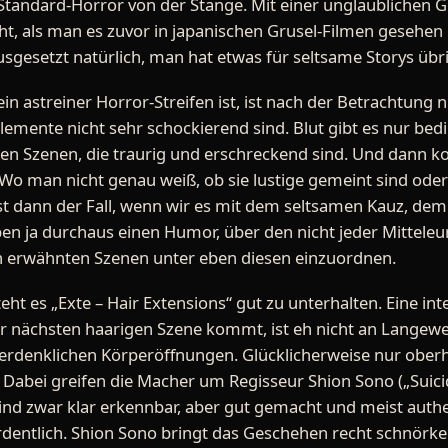
s Standard-Horror von der Stange. Mit einer unglaublichen G
t, als man es zuvor in japanischen Grusel-Filmen gesehen ha
sgesetzt natürlich, man hat etwas für seltsame Storys übri
ein astreiner Horror-Streifen ist, ist nach der Betrachtung
Elemente nicht sehr schockierend sind. Blut gibt es nur be
en Szenen, die traurig und erschreckend sind. Und dann
 Wo man nicht genau weiß, ob sie lustige gemeint sind ode
 dann der Fall, wenn wir es mit dem seltsamen Kauz, dem 
n ja durchaus einen Humor, über den nicht jeder Mitteleu
en erwähnten Szenen unter eben diesen einzuordnen.
teht es „Exte – Hair Extensions“ gut zu unterhalten. Eine int
r nächsten haarigen Szene kommt, ist eh nicht an Langewe
) erdenklichen Körperöffnungen. Glücklicherweise nur oberh
 Dabei greifen die Macher um Regisseur Shion Sono („Suicid
sind zwar klar erkennbar, aber gut gemacht und meist authe
ordentlich. Shion Sono bringt das Geschehen recht schnörke