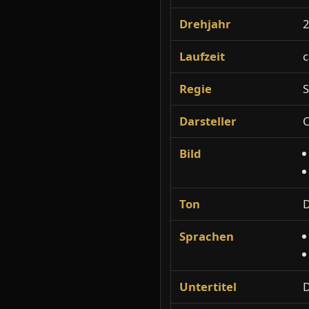
Drehjahr
Laufzeit
c
Regie
S
Darsteller
C
Bild
Ton
Sprachen
Untertitel
D