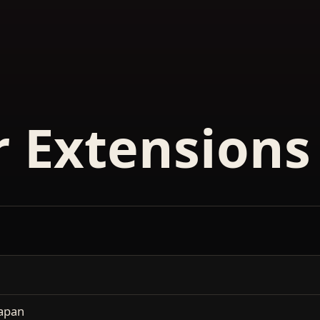
r Extensions
apan