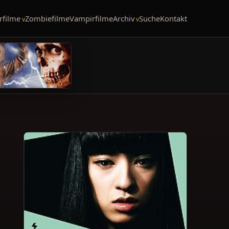
rfilme
Zombiefilme
Vampirfilme
Archiv
Suche
Kontakt