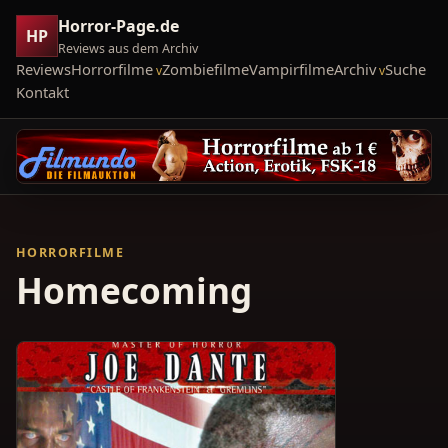
Horror-Page.de
HP
Reviews aus dem Archiv
Reviews
Horrorfilme
Zombiefilme
Vampirfilme
Archiv
Suche
Kontakt
HORRORFILME
Homecoming