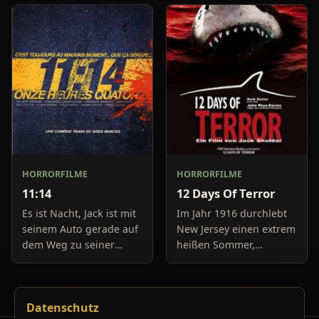
geschickt. Junge
Boulevard-Meldungen
Soldaten kommen ums
und befassen sich
Leben - unnötig. Der
neuerdings mit Se
Unmut in der B
HORRORFILME
HORRORFILME
11:14
12 Days Of Terror
Es ist Nacht, Jack ist mit
Im Jahr 1916 durchlebt
seinem Auto gerade auf
New Jersey einen extrem
dem Weg zu seiner
heißen Sommer,
Freundin, um diese
während in Europa der
abzuholen. Die Uhr im
Krieg tobt. Die
Auto springt auf 11:14h,
Bewohner eines kleinen
Datenschutz
genau in dem Moment
Küstenortes leiden sehr