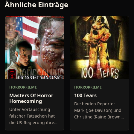
Ähnliche Einträge
HORRORFILME
HORRORFILME
Masters Of Horror -
100 Tears
Homecoming
Die beiden Reporter
Unter Vortäuschung
Mark (Joe Davison) und
falscher Tatsachen hat
Christine (Raine Brown)
die US-Regierung ihre
haben keine Lust mehr
Truppen in den Krieg
auf belanglose