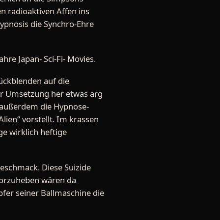
n radioaktiven Affen ins
Hypnosis die Synchro-Ehre
hre Japan- Sci-Fi- Movies.
Rückblenden auf die
der Umsetzung her etwas arg
t außerdem die Hypnose-
ien“ vorstellt. Im krassen
e wirklich heftige
Geschmack. Diese Suizide
rvorzuheben wären da
pfer seiner Ballmaschine die