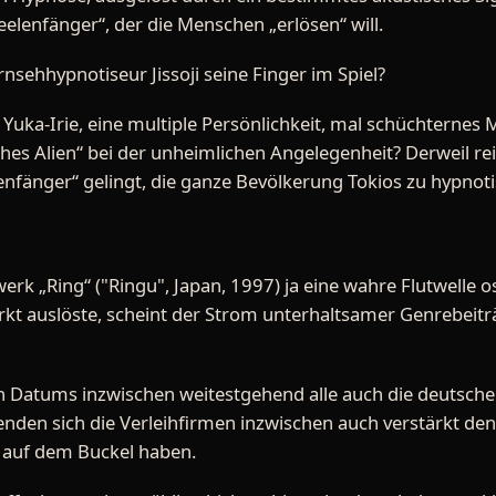
eelenfänger“, der die Menschen „erlösen“ will.
rnsehhypnotiseur Jissoji seine Finger im Spiel?
e Yuka-Irie, eine multiple Persönlichkeit, mal schüchternes
es Alien“ bei der unheimlichen Angelegenheit? Derweil rei
nfänger“ gelingt, die ganze Bevölkerung Tokios zu hypnotis
erk „Ring“ ("Ringu", Japan, 1997) ja eine wahre Flutwelle os
kt auslöste, scheint der Strom unterhaltsamer Genrebeitr
 Datums inzwischen weitestgehend alle auch die deutsch
nden sich die Verleihfirmen inzwischen auch verstärkt den 
 auf dem Buckel haben.