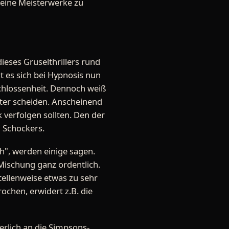
kleine Meisterwerke zu
eses Gruselthrillers rund
 es sich bei Hypnosis nun
schlossenheit. Dennoch weiß
ister scheiden. Anscheinend
 verfolgen sollten. Den der
 Schockers.
h", werden einige sagen.
 Mischung ganz ordentlich.
tellenweise etwas zu sehr
chen, erwidert z.B. die
erlich an die Simpsons-