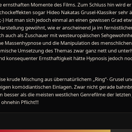
 ernsthaften Momente des Films. Zum Schluss hin wird er
chockeffekten sogar Hideo Nakatas Grusel-Klassiker sehr äh
-) Hat man sich jedoch einmal an einen gewissen Grad e
arstellung gewöhnt, wie er anscheinend ja im fernöstlichen
sich auch als Zuschauer mit westeuropäischen Sehgewohnhe
ine Massenhypnose und die Manipulation des menschlichen
e filmische Umsetzung des Themas zwar ganz nett und unterh
nd konsequenter Ernsthaftigkeit hätte Hypnosis jedoch n
eise krude Mischung aus übernatürlichem „Ring“- Grusel 
einigen komödiantischen Einlagen. Zwar nicht gerade bahnb
 besser als die meisten westlichen Genrefilme der letzten 
hnehin Pflicht!!!