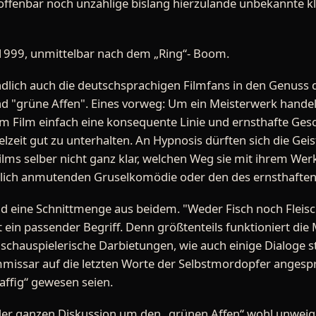
es offenbar noch unzählige bislang hierzulande unbekannte 
1999, unmittelbar nach dem „Ring“- Boom.
ich auch die deutschsprachigen Filmfans in den Genuss di
 "grüne Affen". Eines vorweg: Um ein Meisterwerk handelt
dem Film einfach eine konsequente Linie und ernsthafte Ge
elzeit gut zu unterhalten. An Hypnosis dürften sich die Ge
lms selber nicht ganz klar, welchen Weg sie mit ihrem Werk
erlich anmutenden Gruselkomödie oder den des ernsthaften
nd eine Schnittmenge aus beidem. "Weder Fisch noch Fleisc
t ein passender Begriff. Denn größtenteils funktioniert die
 schauspielerische Darbietungen, wie auch einige Dialoge s
missar auf die letzten Worte der Selbstmordopfer angespro
„affig“ gewesen seien.
 der ganzen Diskussion um den „grünen Affen“ wohl unweig