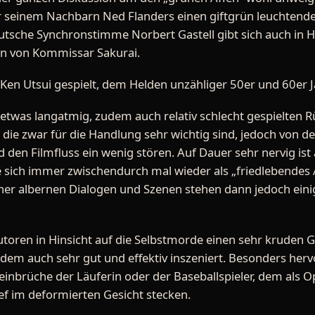
r seinem Nachbarn Ned Flanders einen giftgrün leuchtende
utsche Synchronstimme Norbert Gastell gibt sich auch in 
en von Kommissar Sakurai.
Ken Utsui gespielt, dem Helden unzähliger 50er und 60er Ja
 etwas langatmig, zudem auch relativ schlecht gespielten 
die zwar für die Handlung sehr wichtig sind, jedoch von 
den Filmfluss ein wenig stören. Auf Dauer sehr nervig is
sich immer zwischendurch mal wieder als „friedlebendes Al
er albernen Dialogen und Szenen stehen dann jedoch einig
toren in Hinsicht auf die Selbstmorde einen sehr kruden 
udem auch sehr gut und effektiv inszeniert. Besonders he
einbrüche der Läuferin oder der Baseballspieler, dem als O
ef im deformierten Gesicht stecken.