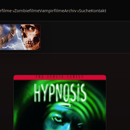
rfilme
Zombiefilme
Vampirfilme
Archiv
Suche
Kontakt