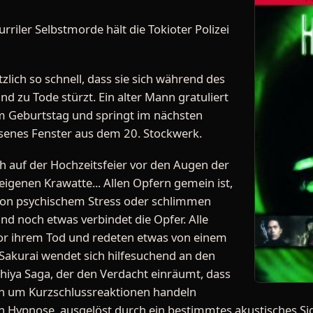
urriler Selbstmorde hält die Tokioter Polizei
tzlich so schnell, dass sie sich während des
nd zu Tode stürzt. Ein alter Mann gratuliert
m Geburtstag und springt im nächsten
enes Fenster aus dem 20. Stockwerk.
ch auf der Hochzeitsfeier vor den Augen der
eigenen Krawatte... Allen Opfern gemein ist,
von psychischem Stress oder schlimmen
nd noch etwas verbindet die Opfer. Alle
vor ihrem Tod und redeten etwas von einem
Sakurai wendet sich hilfesuchend an den
hiya Saga, der den Verdacht einräumt, dass
en um Kurzschlussreaktionen handeln
 Hypnose, ausgelöst durch ein bestimmtes akustisches Sign