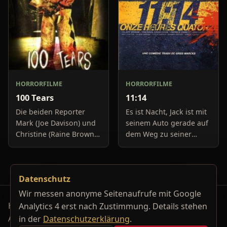
HORRORFILME
HORRORFILME
100 Tears
11:14
Die beiden Reporter
Es ist Nacht, Jack ist mit
Mark (Joe Davison) und
seinem Auto gerade auf
Christine (Raine Brown)
dem Weg zu seiner
haben keine Lust mehr
Freundin, um diese
auf belanglose
abzuholen. Die Uhr im
Boulevard-Meldungen
Auto springt auf 11:14h,
Datenschutz
und befassen sich
genau in dem Moment
neuerdings mit Se
fäll
Wir messen anonyme Seitenaufrufe mit Google
Horrorfilm-Reviews, Serienkiller-Profile und Genre-
Analytics 4 erst nach Zustimmung. Details stehen
Archiv.
in der
Datenschutzerklärung
.