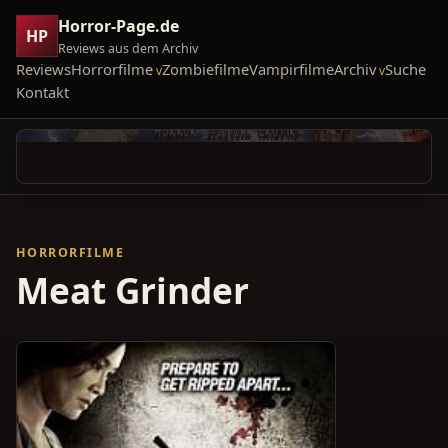
Horror-Page.de
HP
Reviews aus dem Archiv
Reviews
Horrorfilme
Zombiefilme
Vampirfilme
Archiv
Suche
Kontakt
HORRORFILME
Meat Grinder