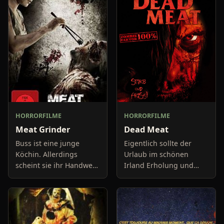
HORRORFILME
HORRORFILME
Meat Grinder
Dead Meat
Buss ist eine junge
Eigentlich sollte der
Köchin. Allerdings
Urlaub im schönen
scheint sie ihr Handwerk
Irland Erholung und
etwas anders gelernt zu
Entspannung bringen.
haben, als es sonst so
Doch für Helena wird
üblich ist. Denn ihre
der Trip mit ihrem
Speisen beinhalten
Freund Martin auf die
beson
grüne Insel zu