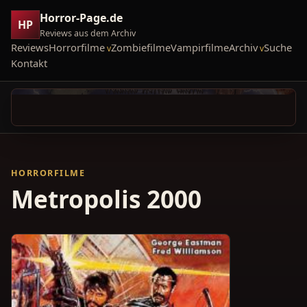
Horror-Page.de
HP
Reviews aus dem Archiv
Reviews
Horrorfilme
Zombiefilme
Vampirfilme
Archiv
Suche
Kontakt
HORRORFILME
Metropolis 2000