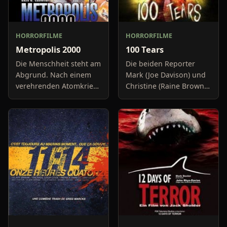
HORRORFILME
HORRORFILME
Metropolis 2000
100 Tears
Die Menschheit steht am
Die beiden Reporter
Abgrund. Nach einem
Mark (Joe Davison) und
verehrenden Atomkrieg
Christine (Raine Brown)
ist nicht mehr viel von
haben keine Lust mehr
der Zivilisation übrig
auf belanglose
geblieben. In den
Boulevard-Meldungen
Trümmern hausen nur
und befassen sich
noch w
neuerdings mit Se