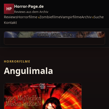
Horror-Page.de
HP
Reviews aus dem Archiv
Reviews
Horrorfilme
Zombiefilme
Vampirfilme
Archiv
Suche
Kontakt
HORRORFILME
Angulimala