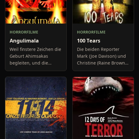
HORRORFILME
HORRORFILME
Angulimala
100 Tears
Weil finstere Zeichen die
Die beiden Reporter
Geburt Ahimsakas
Mark (Joe Davison) und
begleiten, und die
Christine (Raine Brown)
Gelehrten dem
haben keine Lust mehr
Neugeborenen eine
auf belanglose
Zukunft als
Boulevard-Meldungen
blutrünstiger Verbrecher
und befassen sich
prophezeien, will ihn
neuerdings mit Se
sein V