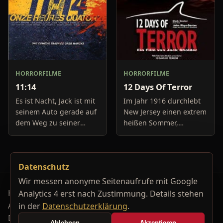
HORRORFILME
HORRORFILME
11:14
12 Days Of Terror
Es ist Nacht, Jack ist mit
Im Jahr 1916 durchlebt
seinem Auto gerade auf
New Jersey einen extrem
dem Weg zu seiner
heißen Sommer,
Freundin, um diese
während in Europa der
abzuholen. Die Uhr im
Krieg tobt. Die
Auto springt auf 11:14h,
Bewohner eines kleinen
Datenschutz
genau in dem Moment
Küstenortes leiden sehr
fäll
unter der
Wir messen anonyme Seitenaufrufe mit Google
Horrorfilm-Reviews, Serienkiller-Profile und Genre-
Analytics 4 erst nach Zustimmung. Details stehen
Archiv.
in der
Datenschutzerklärung
.
Datenschutzerklärung
Kontakt
Ablehnen
Akzeptieren