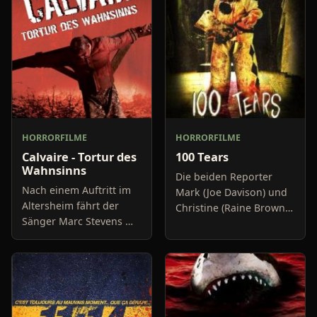
HORRORFILME
HORRORFILME
Calvaire - Tortur des
100 Tears
Wahnsinns
Die beiden Reporter
Nach einem Auftritt im
Mark (Joe Davison) und
Altersheim fährt der
Christine (Raine Brown)
Sänger Marc Stevens mit
haben keine Lust mehr
seinem Wagen in
auf belanglose
Richtung Heimat. In
Boulevard-Meldungen
einem abgelegenen
und befassen sich
Waldstück streikt dann
neuerdings mit Se
allerdings