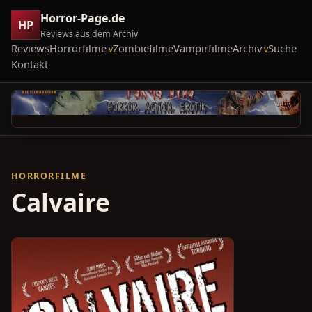
Horror-Page.de
HP
Reviews aus dem Archiv
Reviews
Horrorfilme
Zombiefilme
Vampirfilme
Archiv
Suche
Kontakt
HORRORFILME
Calvaire