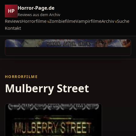
Horror-Page.de
HP
Reviews aus dem Archiv
Reviews
Horrorfilme
Zombiefilme
Vampirfilme
Archiv
Suche
Kontakt
HORRORFILME
Mulberry Street