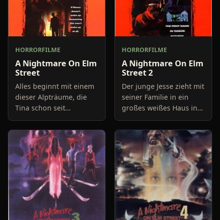
HORRORFILME
HORRORFILME
A Nightmare On Elm
A Nightmare On Elm
Street
Street 2
Alles beginnt mit einem
Der junge Jesse zieht mit
dieser Alpträume, die
seiner Familie in ein
Tina schon seit
großes weißes Haus in
längerem quälen. Sie
der Elm-Street, ohne zu
flieht in einem
ahnen, was sich vor
Fabrikkeller vor dem
einigen Jahren hier
mysteriösen Mann, der
abgespielt hat. Nachts
ihr offensich