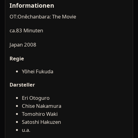
Informationen
OT:Onêchanbara: The Movie
ca.83 Minuten
Japan 2008
Regie
Yôhei Fukuda
Darsteller
Eri Otoguro
Chise Nakamura
Tomohiro Waki
Satoshi Hakuzen
u.a.