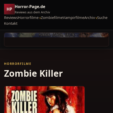
Horror-Page.de
HP
Reviews aus dem Archiv
Reviews
Horrorfilme
Zombiefilme
Vampirfilme
Archiv
Suche
Kontakt
HORRORFILME
Zombie Killer