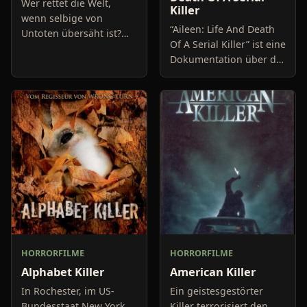
Wer rettet die Welt,
Killer
wenn selbige von
“Aileen: Life And Death
Untoten übersäht ist?
Of A Serial Killer” ist eine
Genau! Das
Dokumentation über die
schwertschwingende
Serienmörderin Aileen
Bikinigirl mit Cowboyhut
Wuornos, deren Leben
Aya, die schießwütige
die Vorlage des Oscar-
Bikerin samt Leder
nominierten
HORRORFILME
HORRORFILME
Alphabet Killer
American Killer
In Rochester, im US-
Ein geistesgestörter
Bundesstaat New York,
Killer terrorisiert den