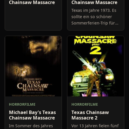
Chainsaw Massacre
Chainsaw Massacre
Texas im Jahre 1973. Es
sollte ein so schöner
Sommerferien-Trip für
die 5 jungen Leute
werden: Nach ein paar
Tagen Aufenthalt in
Mexiko mit dem Van
quer durc
HORRORFILME
HORRORFILME
Michael Bay's Texas
Texas Chainsaw
Chainsaw Massacre
Massacre 2
Im Sommer des Jahres
Vor 13 Jahren fielen fünf