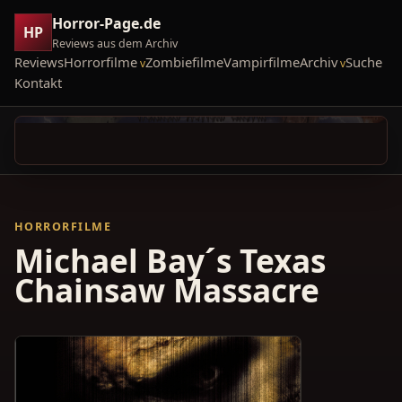
Horror-Page.de
HP
Reviews aus dem Archiv
Reviews
Horrorfilme
Zombiefilme
Vampirfilme
Archiv
Suche
Kontakt
HORRORFILME
Michael Bay´s Texas
Chainsaw Massacre