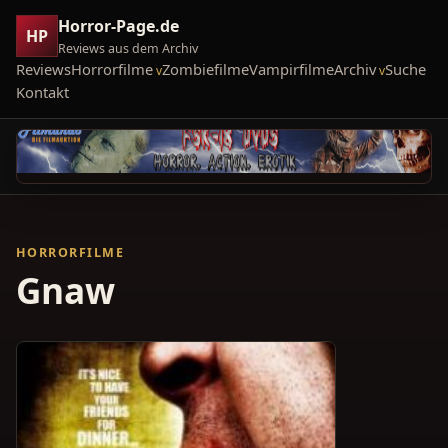
Horror-Page.de
HP
Reviews aus dem Archiv
Reviews
Horrorfilme
Zombiefilme
Vampirfilme
Archiv
Suche
Kontakt
HORRORFILME
Gnaw