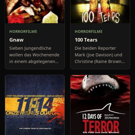
HORRORFILME
HORRORFILME
Gnaw
100 Tears
Sieben Jungendliche
Die beiden Reporter
wollen das Wochenende
Mark (Joe Davison) und
in einem abgelegenen
Christine (Raine Brown)
Bauernhaus verbringen.
haben keine Lust mehr
Dort angekommen ahnt
auf belanglose
niemand von dem, was
Boulevard-Meldungen
den jungen Leuten
und befassen sich
bevor steht.
neuerdings mit Se